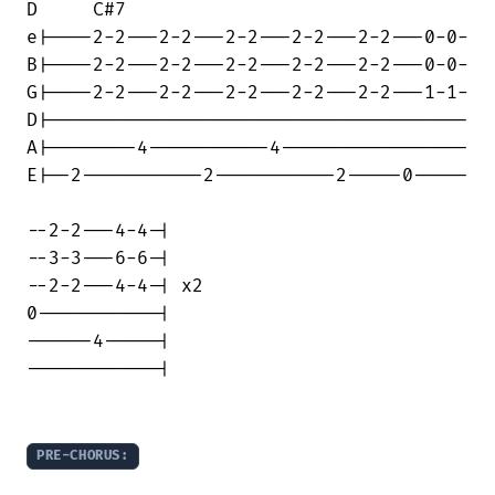
D     C#7

e|----2-2---2-2---2-2---2-2---2-2---0-0-

B|----2-2---2-2---2-2---2-2---2-2---0-0-

G|----2-2---2-2---2-2---2-2---2-2---1-1-

D|--------------------------------------

A|--------4-----------4-----------------

E|--2-----------2-----------2-----0-----

--2-2---4-4-|

--3-3---6-6-|

--2-2---4-4-| x2

0-----------|

------4-----|

------------|

PRE-CHORUS: