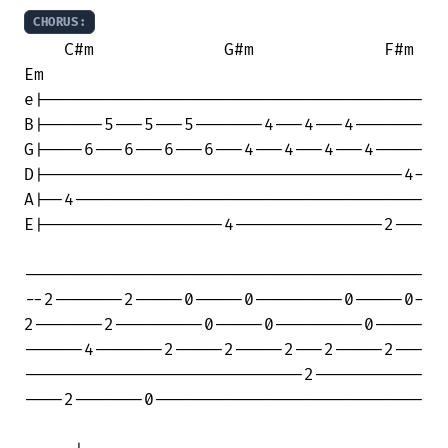
CHORUS:
    C#m             G#m             F#m 

Em

e|--------------------------------------

B|------5---5---5-------4---4---4-------

G|----6---6---6---6---4---4---4---4-----

D|------------------------------------4-

A|--4-----------------------------------

E|------------------4---------------2---

----------------------------------------

--2-------2-----0-----0---------0-----0-

2-------2---------0-----0---------0-----

------4-------2-----2-----2---2-----2---

----------------------------2-----------

----2-------0---------------------------
