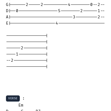
G|------2-----2----------4--------0--2--

D|--0----------------5--------2------1--

A|-------------------------3---------2--

E|------------------4-------------------

----------------|

----------------|

------2---------|

----1-----------|

--2-------------|

----------------|

 :

VERSE
     Em                                 
