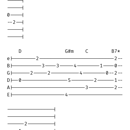
-----|

-----|

0----|

--2--|

-----|

-----|

    D               G#m    C        B7*

e|--------2--------------------------2--

B|----------3----3-----4--------1----0--

G|------2-----2----------4--------0--2--

D|--0----------------5--------2------1--

A|-------------------------3---------2--

E|------------------4-------------------

----------------|

----------------|

------2---------|
