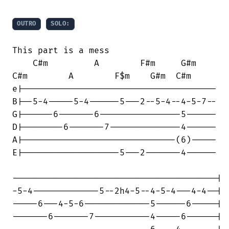
OUTRO
SOLO:
This part is a mess

    C#m         A        F#m     G#m   

C#m        A        F$m    G#m  C#m

e|--------------------------------------

B|--5-4-----5-4------5---2--5-4--4-5-7--

G|------6-------6----------------5------

D|--------6-------7--------------4------

A|------------------------------(6)-----

E|-------------------5---2-------4------

----------------------------------------|

-5-4-------------5--2h4-5--4-5-4---4-4--|

-----6---4-5-6-------------5------6-----|

-------6-------7-----------4-----6------|
