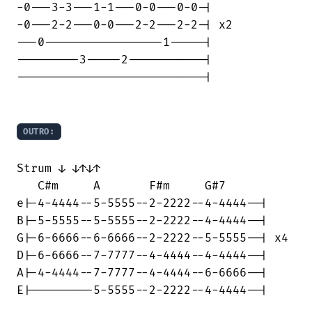
-0---3-3---1-1---0-0---0-0-|

-0---2-2---0-0---2-2---2-2-| x2

---0-----------------1-----|

---------3-----2-----------|

---------------------------|

OUTRO:
Strum ↓ ↓↑↓↑

   C#m     A       F#m     G#7

e|-4-4444--5-5555--2-2222--4-4444--|

B|-5-5555--5-5555--2-2222--4-4444--|

G|-6-6666--6-6666--2-2222--5-5555--| x4

D|-6-6666--7-7777--4-4444--4-4444--|

A|-4-4444--7-7777--4-4444--6-6666--|

E|---------5-5555--2-2222--4-4444--|
