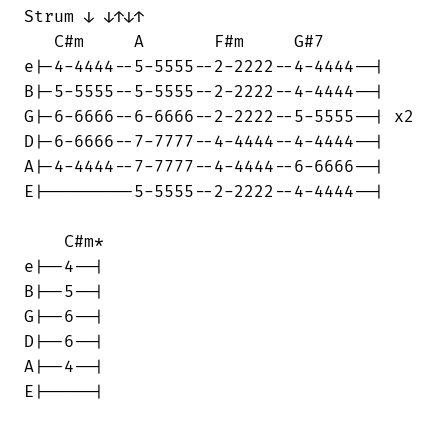
Strum ↓ ↓↑↓↑

   C#m     A       F#m     G#7

e|-4-4444--5-5555--2-2222--4-4444--|

B|-5-5555--5-5555--2-2222--4-4444--|

G|-6-6666--6-6666--2-2222--5-5555--| x2

D|-6-6666--7-7777--4-4444--4-4444--|

A|-4-4444--7-7777--4-4444--6-6666--|

E|---------5-5555--2-2222--4-4444--|

    C#m*

e|--4--|

B|--5--|

G|--6--|

D|--6--|

A|--4--|

E|-----|
