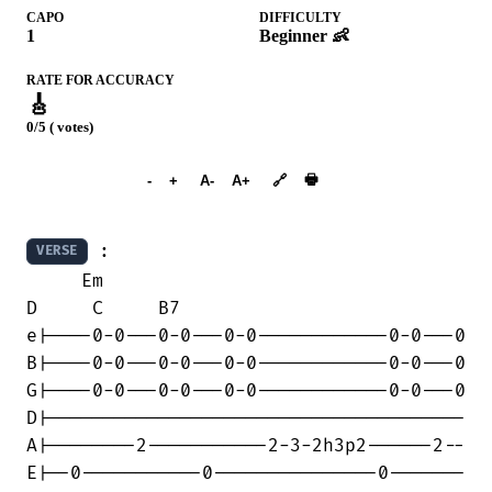
CAPO
DIFFICULTY
1
Beginner 👶
RATE FOR ACCURACY
🎸
0/5 ( votes)
➕︎ Songbook
🖶
-
+
A-
A+
🔗
 :

VERSE
     Em                                 

D     C     B7

e|----0-0---0-0---0-0------------0-0---0

B|----0-0---0-0---0-0------------0-0---0

G|----0-0---0-0---0-0------------0-0---0

D|--------------------------------------

A|--------2-----------2-3-2h3p2------2--

E|--0-----------0---------------0-------
