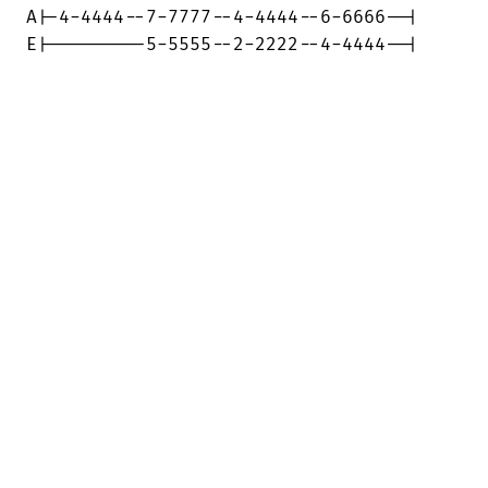
A|-4-4444--7-7777--4-4444--6-6666--|

E|---------5-5555--2-2222--4-4444--|