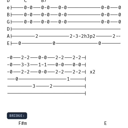
D     C     B7

e|----0-0---0-0---0-0------------0-0---0

B|----0-0---0-0---0-0------------0-0---0

G|----0-0---0-0---0-0------------0-0---0

D|--------------------------------------

A|--------2-----------2-3-2h3p2------2--

E|--0-----------0---------------0-------

-0---2-2---0-0---2-2---2-2-|

-0---3-3---1-1---0-0---0-0-|

-0---2-2---0-0---2-2---2-2-| x2

---0-----------------1-----|

---------3-----2-----------|

---------------------------|

BRIDGE:
    F#m                           E    
