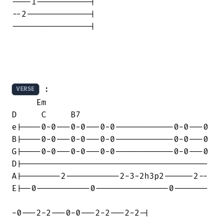
----1-----------|

--2-------------|

----------------|

 :

VERSE
     Em                                 

D     C     B7

e|----0-0---0-0---0-0------------0-0---0

B|----0-0---0-0---0-0------------0-0---0

G|----0-0---0-0---0-0------------0-0---0

D|--------------------------------------

A|--------2-----------2-3-2h3p2------2--

E|--0-----------0---------------0-------

-0---2-2---0-0---2-2---2-2-|
