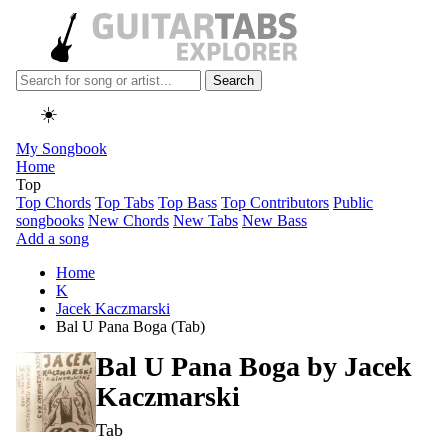
Search
☀️
My Songbook
Home
Top
Top Chords
Top Tabs
Top Bass
Top Contributors
Public
songbooks
New Chords
New Tabs
New Bass
Add a song
Home
K
Jacek Kaczmarski
Bal U Pana Boga (Tab)
Bal U Pana Boga by
Jacek
Kaczmarski
Tab