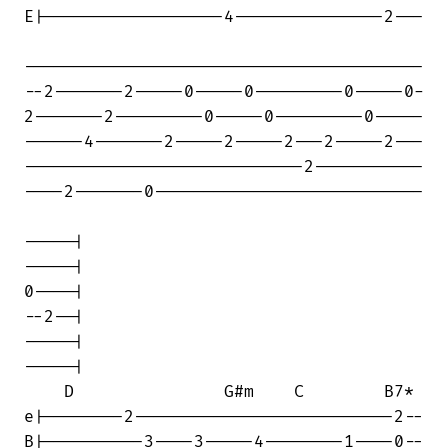
E|------------------4---------------2---

----------------------------------------

--2-------2-----0-----0---------0-----0-

2-------2---------0-----0---------0-----

------4-------2-----2-----2---2-----2---

----------------------------2-----------

----2-------0---------------------------

-----|

-----|

0----|

--2--|

-----|

-----|

    D               G#m    C        B7*

e|--------2--------------------------2--

B|----------3----3-----4--------1----0--
