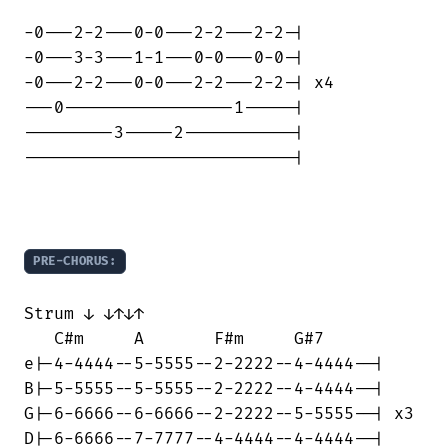
-0---2-2---0-0---2-2---2-2-|

-0---3-3---1-1---0-0---0-0-|

-0---2-2---0-0---2-2---2-2-| x4

---0-----------------1-----|

---------3-----2-----------|

---------------------------|

PRE-CHORUS:
Strum ↓ ↓↑↓↑

   C#m     A       F#m     G#7

e|-4-4444--5-5555--2-2222--4-4444--|

B|-5-5555--5-5555--2-2222--4-4444--|

G|-6-6666--6-6666--2-2222--5-5555--| x3

D|-6-6666--7-7777--4-4444--4-4444--|
