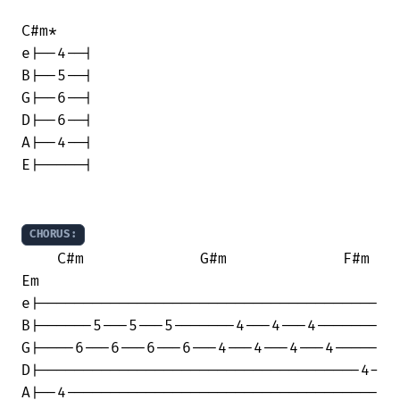
C#m*

e|--4--|

B|--5--|

G|--6--|

D|--6--|

A|--4--|

E|-----|

CHORUS:
    C#m             G#m             F#m 

Em

e|--------------------------------------

B|------5---5---5-------4---4---4-------

G|----6---6---6---6---4---4---4---4-----

D|------------------------------------4-

A|--4-----------------------------------
