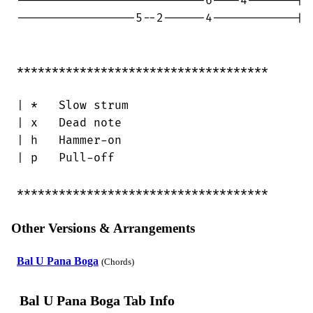
---------------------------6----4-------|

-----------------5--2------4------------|

************************************

| *   Slow strum

| x   Dead note

| h   Hammer-on

| p   Pull-off

************************************
Other Versions & Arrangements
Bal U Pana Boga
(Chords)
Bal U Pana Boga Tab Info