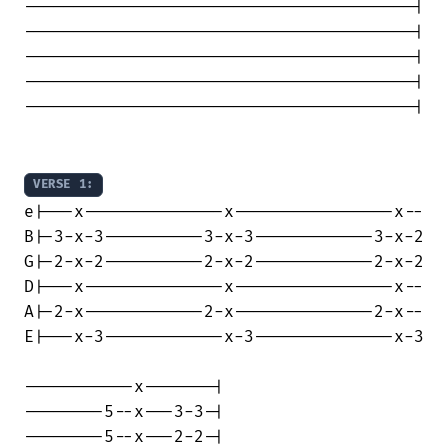
---------------------------------------|

---------------------------------------|

---------------------------------------|

---------------------------------------|

---------------------------------------|

VERSE 1:
e|---x--------------x----------------x--

B|-3-x-3----------3-x-3------------3-x-2

G|-2-x-2----------2-x-2------------2-x-2

D|---x--------------x----------------x--

A|-2-x------------2-x--------------2-x--

E|---x-3------------x-3--------------x-3

-----------x-------|

--------5--x---3-3-|

--------5--x---2-2-|
