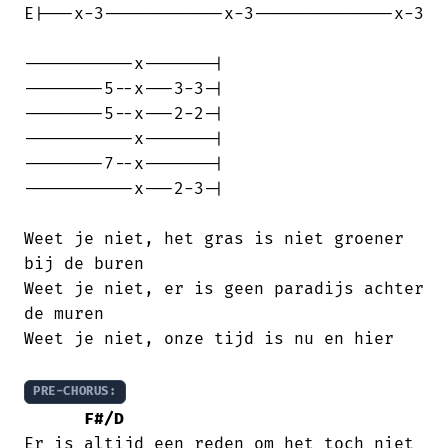
E|---x-3------------x-3--------------x-3

-----------x-------|

--------5--x---3-3-|

--------5--x---2-2-|

-----------x-------|

--------7--x-------|

-----------x---2-3-|

Weet je niet, het gras is niet groener

bij de buren

Weet je niet, er is geen paradijs achter

de muren

Weet je niet, onze tijd is nu en hier

PRE-CHORUS:
F#/D
Er is altijd een reden om het toch niet
