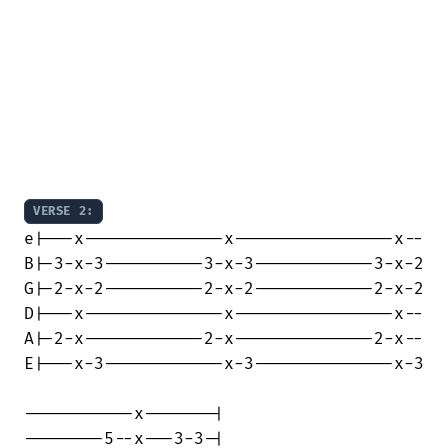
VERSE 2:
e|---x--------------x----------------x--

B|-3-x-3----------3-x-3------------3-x-2

G|-2-x-2----------2-x-2------------2-x-2

D|---x--------------x----------------x--

A|-2-x------------2-x--------------2-x--

E|---x-3------------x-3--------------x-3

-----------x-------|

--------5--x---3-3-|
