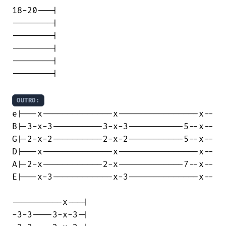
18-20---|

--------|

--------|

--------|

--------|

--------|

OUTRO:
e|---x--------------x----------------x--

B|-3-x-3----------3-x-3-----------5--x--

G|-2-x-2----------2-x-2-----------5--x--

D|---x--------------x----------------x--

A|-2-x------------2-x-------------7--x--

E|---x-3------------x-3--------------x--

----------x---|

-3-3----3-x-3-|
