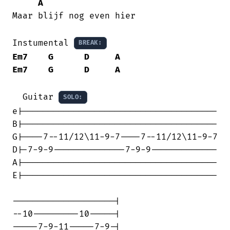
A
Maar blijf nog even hier 

Instumental 
BREAK:
Em7
G
D
A
Em7
G
D
A
  Guitar 
SOLO:
e|--------------------------------------

B|--------------------------------------

G|----7--11/12\11-9-7----7--11/12\11-9-7

D|-7-9-9--------------7-9-9-------------

A|--------------------------------------

E|--------------------------------------

--------------------|

--10---------10-----|

-----7-9-11-----7-9-|
