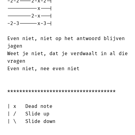
-2-2----2-x-2-|

----------x---|

--------2-x---|

-2-3------x-3-|

Even niet, niet op het antwoord blijven

jagen

Weet je niet, dat je verdwaalt in al die

vragen

Even niet, nee even niet

************************************

| x   Dead note

| /   Slide up

| \   Slide down
