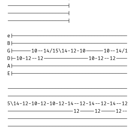
--------------------|

--------------------|

--------------------|

e|--------------------------------------

B|--------------------------------------

G|------10--14/15\14-12-10------10--14/1

D|-10-12--12---------------10-12--12----

A|--------------------------------------

E|--------------------------------------

----------------------------------------

----------------------------------------

5\14-12-10-12-10-12-14--12-14--12-14--12

----------------------12-----12-----12--

----------------------------------------

----------------------------------------
