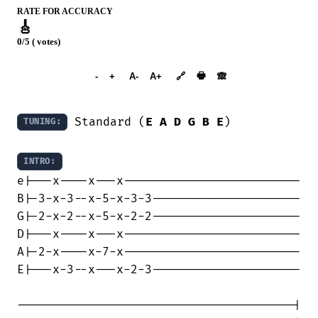
RATE FOR ACCURACY
🎸
0/5 ( votes)
➕︎ Songbook
🖶
-
+
A-
A+
🔗
🙈︎
 Standard (
E
A
D
G
B
E
)

TUNING:
INTRO:
e|---x----x---x-------------------------

B|-3-x-3--x-5-x-3-3---------------------

G|-2-x-2--x-5-x-2-2---------------------

D|---x----x---x-------------------------

A|-2-x----x-7-x-------------------------

E|---x-3--x---x-2-3---------------------

---------------------------------------|
