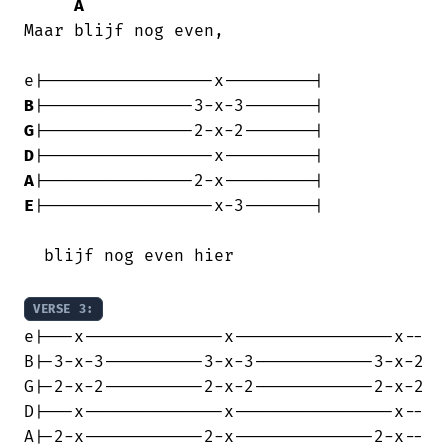
A
Maar blijf nog even, 

B
G
D
A
E
|-----------------x-3-------|

  blijf nog even hier

VERSE 3:
e|---x--------------x----------------x--

B|-3-x-3----------3-x-3------------3-x-2

G|-2-x-2----------2-x-2------------2-x-2

D|---x--------------x----------------x--

A|-2-x------------2-x--------------2-x--
