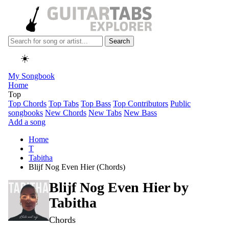
Search
☀️
My Songbook
Home
Top
Top Chords
Top Tabs
Top Bass
Top Contributors
Public
songbooks
New Chords
New Tabs
New Bass
Add a song
Home
T
Tabitha
Blijf Nog Even Hier (Chords)
Blijf Nog Even Hier by
Tabitha
Chords