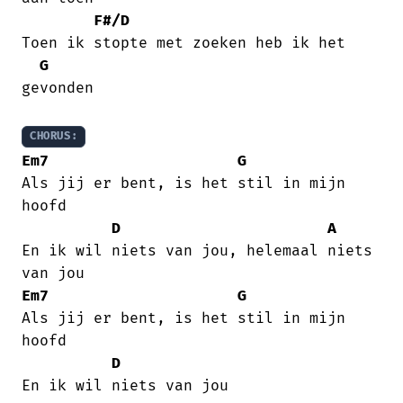
F#/D
Toen ik stopte met zoeken heb ik het

G
gevonden

CHORUS:
Em7
G
Als jij er bent, is het stil in mijn

hoofd

D
A
En ik wil niets van jou, helemaal niets

Em7
G
Als jij er bent, is het stil in mijn

hoofd

D
En ik wil niets van jou
