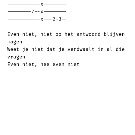
-----------x-------|

--------7--x-------|

-----------x---2-3-|

Even niet, niet op het antwoord blijven

jagen

Weet je niet dat je verdwaalt in al die

vragen

Even niet, nee even niet