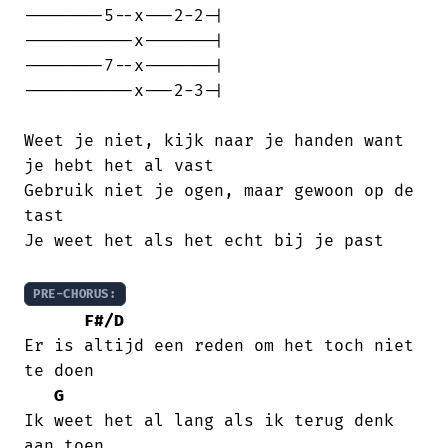
--------5--x---2-2-|

-----------x-------|

--------7--x-------|

-----------x---2-3-|

Weet je niet, kijk naar je handen want

je hebt het al vast

Gebruik niet je ogen, maar gewoon op de

tast

Je weet het als het echt bij je past

PRE-CHORUS:
F#/D
Er is altijd een reden om het toch niet

te doen

G
Ik weet het al lang als ik terug denk

aan toen
