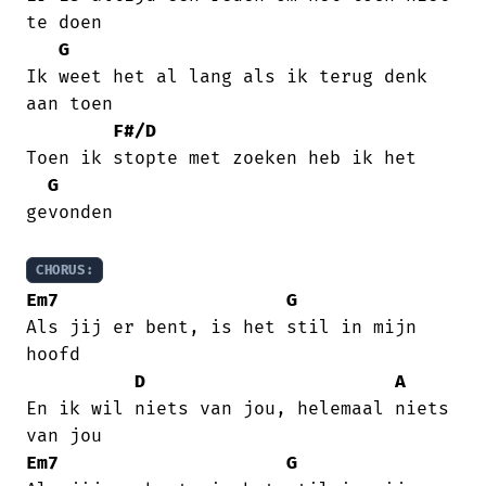
te doen

G
Ik weet het al lang als ik terug denk

aan toen

F#/D
Toen ik stopte met zoeken heb ik het

G
gevonden

CHORUS:
Em7
G
Als jij er bent, is het stil in mijn

hoofd

D
A
En ik wil niets van jou, helemaal niets

Em7
G