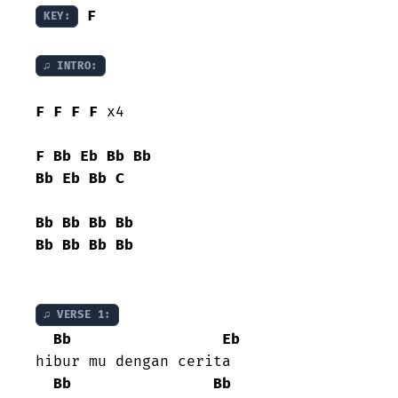
F
KEY:
♫ INTRO:
F
F
F
F
 x4

F
Bb
Eb
Bb
Bb
Bb
Eb
Bb
C
Bb
Bb
Bb
Bb
Bb
Bb
Bb
Bb
♫ VERSE 1:
Bb
Eb
hibur mu dengan cerita

Bb
Bb