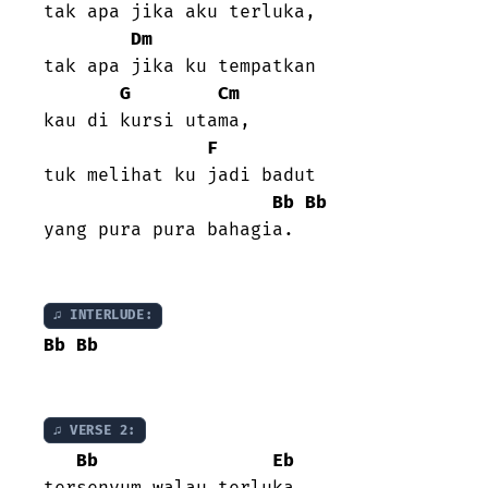
tak apa jika aku terluka,

Dm
tak apa jika ku tempatkan

G
Cm
kau di kursi utama,

F
tuk melihat ku jadi badut

Bb
Bb
yang pura pura bahagia.

♫ INTERLUDE:
Bb
Bb
♫ VERSE 2:
Bb
Eb
tersenyum walau terluka
