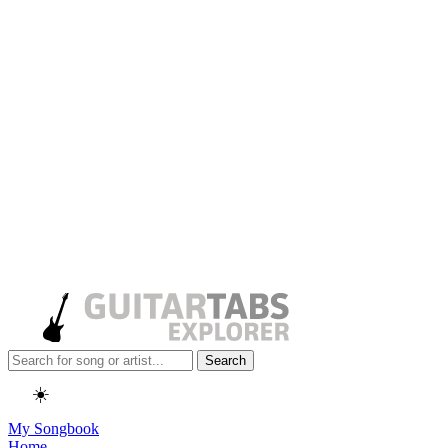
Search
☀️
My Songbook
Home