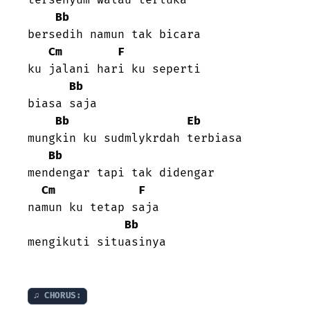
Bb
bersedih namun tak bicara

Cm
F
ku jalani hari ku seperti

Bb
biasa saja

Bb
Eb
mungkin ku sudmlykrdah terbiasa

Bb
mendengar tapi tak didengar

Cm
F
namun ku tetap saja

Bb
mengikuti situasinya

♫ CHORUS: