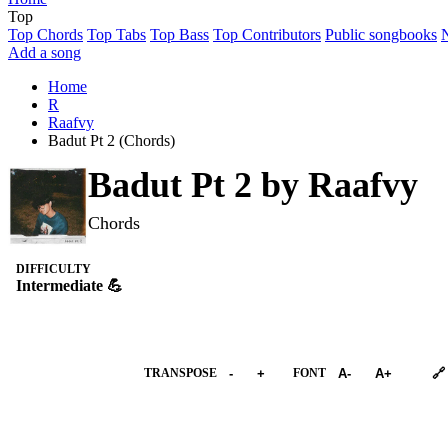
Top
Top Chords
Top Tabs
Top Bass
Top Contributors
Public songbooks
Add a song
Home
R
Raafvy
Badut Pt 2 (Chords)
Badut Pt 2 by
Raafvy
Chords
DIFFICULTY
Intermediate 💪
➕︎ Songbook
TRANSPOSE
-
+
FONT
A-
A+
🔗