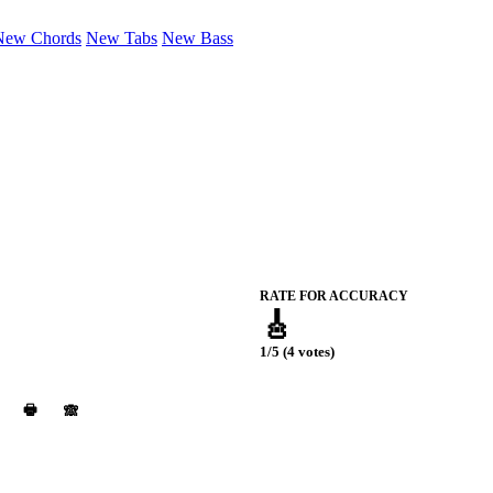
New Chords
New Tabs
New Bass
RATE FOR ACCURACY
🎸
1/5 (4 votes)
🖶
🙈︎