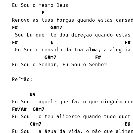
Eu Sou o mesmo Deus

E
F#
G#m7
F#
E
F#
 Eu Sou o consolo da tua alma, a alegria em meio a dor

G#m7
F#
Eu Sou o Senhor, Eu Sou o Senhor

Refrão:

B9
F#/A#
G#m7
Eu Sou   o teu alicerce quando tudo quer 
C#m7
E9