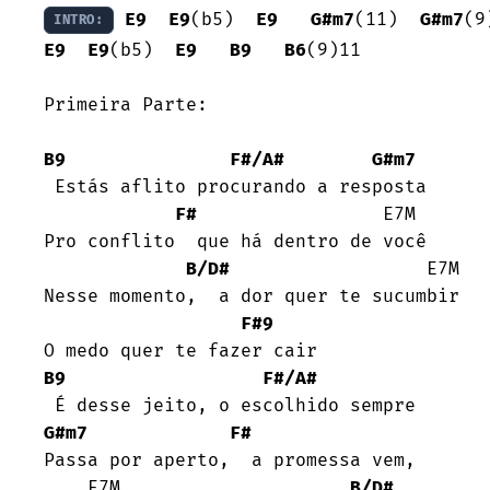
E9
E9
(b5)  
E9
G#m7
(11)  
G#m7
(9
INTRO:
E9
E9
(b5)  
E9
B9
B6
(9)11  

Primeira Parte:

B9
F#/A#
G#m7
 Estás aflito procurando a resposta

F#
                 E7M

Pro conflito  que há dentro de você

B/D#
                  E7M

Nesse momento,  a dor quer te sucumbir

F#9
B9
F#/A#
G#m7
F#
Passa por aperto,  a promessa vem,

    E7M                     
B/D#