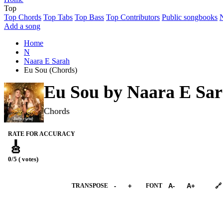
Top
Top Chords
Top Tabs
Top Bass
Top Contributors
Public songbooks
Add a song
Home
N
Naara E Sarah
Eu Sou (Chords)
Eu Sou by
Naara E Sa
Chords
RATE FOR ACCURACY
🎸
0/5 ( votes)
➕︎ Songbook
TRANSPOSE
-
+
FONT
A-
A+
🔗