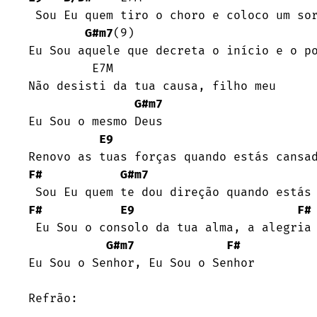
 Sou Eu quem tiro o choro e coloco um sorriso novo

G#m7
(9)

Eu Sou aquele que decreta o início e o po
         E7M

Não desisti da tua causa, filho meu

G#m7
Eu Sou o mesmo Deus

E9
F#
G#m7
F#
E9
F#
 Eu Sou o consolo da tua alma, a alegria em meio a dor

G#m7
F#
Eu Sou o Senhor, Eu Sou o Senhor

Refrão:
