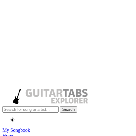
Search
☀️
My Songbook
Home