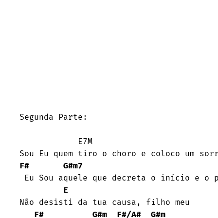
Segunda Parte:

            E7M

F#
G#m7
 Eu Sou aquele que decreta o início e o ponto final

E
Não desisti da tua causa, filho meu

F#
G#m
F#/A#
G#m