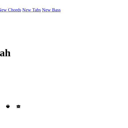
New Chords
New Tabs
New Bass
rah
🖶
🙈︎