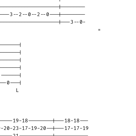
-------------------|--------

---3--2--0--2--0---|--------

-------------------|---3--0-

                                =

------|

------|

------|

------|

------|

--0---|

     L   

----19-18--------|---18-18---

-20-23-17-19-20--|---17-17-19
