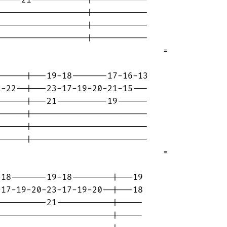
----21-----------|-----------

-----------------|-----------

-----------------|-----------

-----------------|-----------

                                =

-----|---19-18-------17-16-13

-22--|---23-17-19-20-21-15---

-----|---21----------19------

-----|-----------------------

-----|-----------------------

-----|-----------------------

                                =

18-------19-18--------|---19

17-19-20-23-17-19-20--|---18

---------21-----------|-----

----------------------|-----
