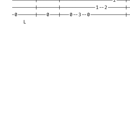
--------|-------|------------------2---|-
--------|-------|------------1--2------|-
-0------|---0---|---0--3--0------------|-
    L                                    
                                        