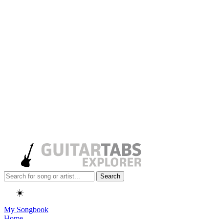
Search
☀️
My Songbook
Home