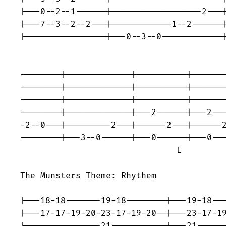
|---0--2--1------|------------------2---|
|---7--3--2--2---|------------1--2------|
|----------------|---0--3--0------------|
                                         
--------|-------------|----------|-------
--------|-------------|----------|-------
--------|-------------|----------|-------
--------|-------------|---2------|---2---
-2--0---|---------2---|------2---|------2
--------|---3--0------|---0------|---0---
                               L         
The Munsters Theme: Rhythem

|---18-18-------19-18--------|---19-18---
|---17-17-19-20-23-17-19-20--|---23-17-19