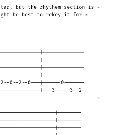
tar, but the rhythem section is =

ght be best to rekey it for =

-------------|--------------

-------------|--------------

-------------|--------------

-------------|--------------

2--0--2--0---|------0-------

-------------|---3-----3--2-

                                =

------------------|--------

------------------|--------

------------------|--------
