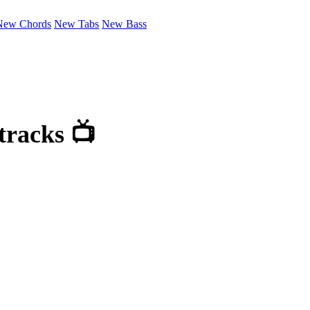
New Chords
New Tabs
New Bass
racks 📺