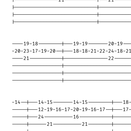
|---------------21-----------|---21------
|----------------------------|-----------
|----------------------------|-----------
|----------------------------|-----------
                                         
----19-18--------|---19-19-------20-19---
-20-23-17-19-20--|---18-18-21-22-24-18-21
----21-----------|---------------22------
-----------------|-----------------------
-----------------|-----------------------
-----------------|-----------------------
                                         
-14--|---14-15-------14-15--------|---18-
-----|---12-19-16-17-20-19-16-17--|---17-
-----|---24----------16-----------|------
-----|------21----------21--------|------