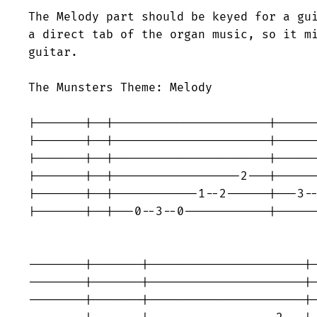
The Melody part should be keyed for a gui
a direct tab of the organ music, so it mi
guitar.

The Munsters Theme: Melody

|-------|--|----------------------|------
|-------|--|----------------------|------
|-------|--|----------------------|------
|-------|--|------------------2---|------
|-------|--|------------1--2------|---3--
|-------|--|---0--3--0------------|------
                                         
--------|-------|----------------------|-
--------|-------|----------------------|-
--------|-------|----------------------|-