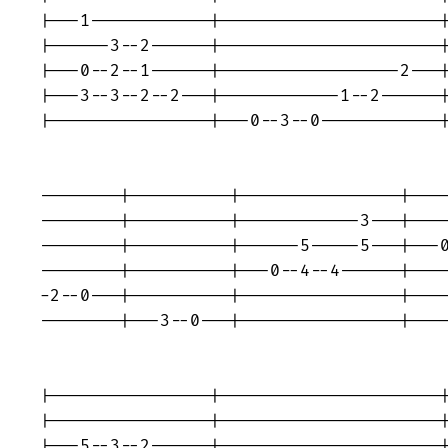
|---1------------|----------------------|
|------3--2------|----------------------|
|---0--2--1------|------------------2---|
|---3--3--2--2---|------------1--2------|
|----------------|---0--3--0------------|
                                         
--------|----------|----------------|----
--------|----------|------------3---|----
--------|----------|------5-----5---|---0
--------|----------|---0--4--4------|----
-2--0---|----------|----------------|----
--------|---3--0---|----------------|----
                                         
|----------------|----------------------|
|----------------|----------------------|
|---5--3--2------|----------------------|