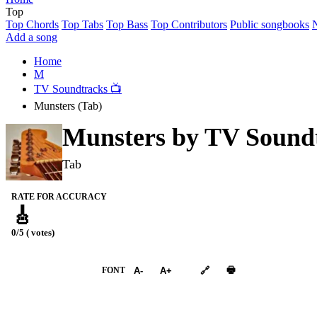
Top
Top Chords
Top Tabs
Top Bass
Top Contributors
Public songbooks
Add a song
Home
M
TV Soundtracks 📺
Munsters (Tab)
Munsters by
TV Soundt
Tab
RATE FOR ACCURACY
🎸
0/5 ( votes)
➕︎ Songbook
🖶
FONT
A-
A+
🔗