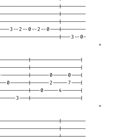
-------------------|--------

-------------------|--------

-------------------|--------

---3--2--0--2--0---|--------

-------------------|---3--0-

                                =

---------|----------------|

---------|----------------|

---------|------0-----0---|

--0------|------2-----7---|

---------|---0-----4------|

-----3---|----------------|

                                =

-------------------|--------

-------------------|--------

-------------------|--------
