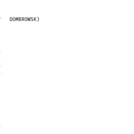
   DOMBROWSK)





 




