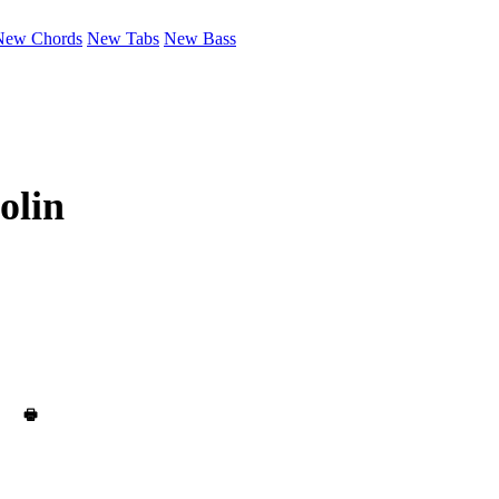
New Chords
New Tabs
New Bass
olin
🖶