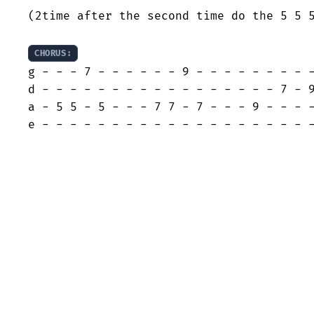
(2time after the second time do the 5 5 5
CHORUS:
g - - - 7 - - - - - - 9 - - - - - - - - -
d - - - - - - - - - - - - - - - - - 7 - 9
a - 5 5 - 5 - - - 7 7 - 7 - - - 9 - - - -
e - - - - - - - - - - - - - - - - - - - 