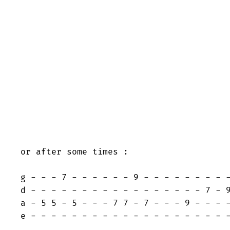
or after some times :

g - - - 7 - - - - - - 9 - - - - - - - - -
d - - - - - - - - - - - - - - - - - 7 - 9
a - 5 5 - 5 - - - 7 7 - 7 - - - 9 - - - -
e - - - - - - - - - - - - - - - - - - - -