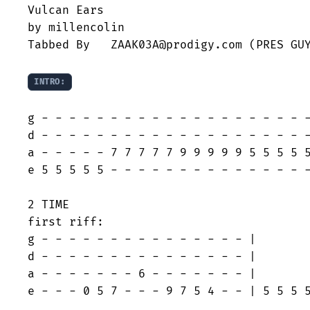
Vulcan Ears 

by millencolin

Tabbed By   ZAAK03A@prodigy.com (PRES GUY
INTRO:
g - - - - - - - - - - - - - - - - - - - -
d - - - - - - - - - - - - - - - - - - - -
a - - - - - 7 7 7 7 7 9 9 9 9 9 5 5 5 5 5
e 5 5 5 5 5 - - - - - - - - - - - - - - -
2 TIME

first riff:

g - - - - - - - - - - - - - - - |

d - - - - - - - - - - - - - - - |

a - - - - - - - 6 - - - - - - - |

e - - - 0 5 7 - - - 9 7 5 4 - - | 5 5 5 5