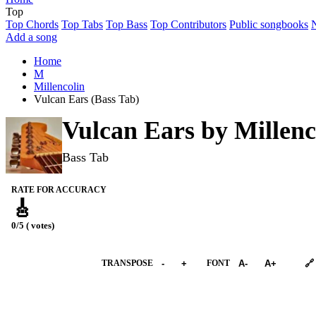
Top
Top Chords
Top Tabs
Top Bass
Top Contributors
Public songbooks
Add a song
Home
M
Millencolin
Vulcan Ears (Bass Tab)
Vulcan Ears by
Millenc
Bass Tab
RATE FOR ACCURACY
🎸
0/5 ( votes)
➕︎ Songbook
TRANSPOSE
-
+
FONT
A-
A+
🔗