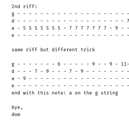
2nd riff:

g - - - - - - - - - - - - - - - - - - - -
d - - - - - - - - - - - - - - - - - - - 7
a - 5 5 5 5 5 5 5 - 7 7 7 7 7 7 7 - 9 - -
e - - - - - - - - - - - - - - - - - - - -
same riff but different trick

g - - - - - - - 6 - - - - - 9 - - 9 - 11-
d - - - 7 - 9 - - - 7 - 9 - - - - - - - -
a - 9 - - - - - - - - - - - - - - - - - -
e - - - - - - - - - - - - - - - - - - - -
end with this note: a on the g string

bye,

dom