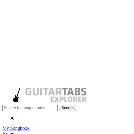
Search
☀️
My Songbook
Home