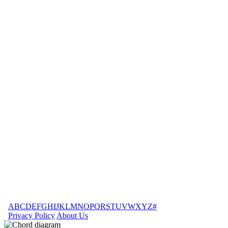
A
B
C
D
E
F
G
H
I
J
K
L
M
N
O
P
Q
R
S
T
U
V
W
X
Y
Z
#
Privacy Policy
About Us