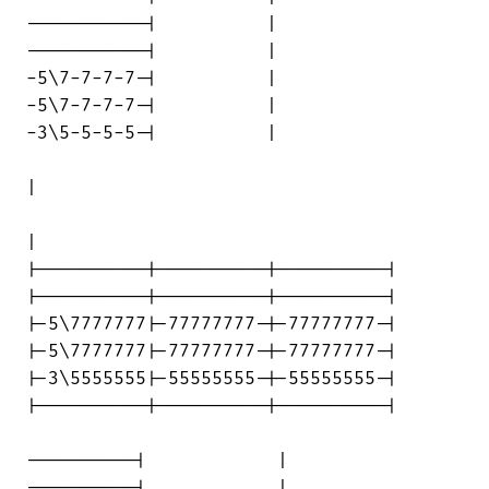
-----------|          |

-----------|          |

-5\7-7-7-7-|          |

-5\7-7-7-7-|          |

-3\5-5-5-5-|          |

|

|

|----------|----------|----------|

|----------|----------|----------|

|-5\7777777|-77777777-|-77777777-|

|-5\7777777|-77777777-|-77777777-|

|-3\5555555|-55555555-|-55555555-|

|----------|----------|----------|

----------|            |

----------|            |
