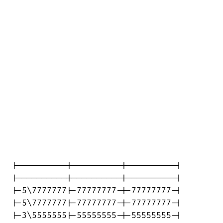
|----------|----------|----------|

|----------|----------|----------|

|-5\7777777|-77777777-|-77777777-|

|-5\7777777|-77777777-|-77777777-|

|-3\5555555|-55555555-|-55555555-|
