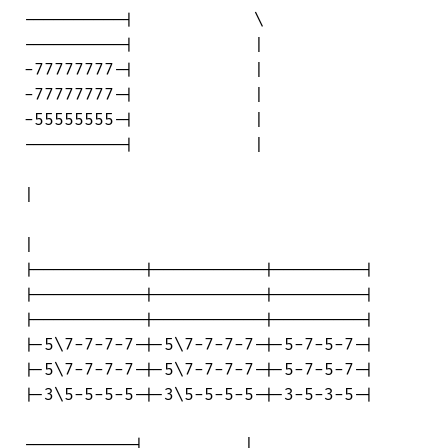
----------|            \

----------|            |

-77777777-|            |

-77777777-|            |

-55555555-|            |

----------|            |

|

|

|-----------|-----------|---------|

|-----------|-----------|---------|

|-----------|-----------|---------|

|-5\7-7-7-7-|-5\7-7-7-7-|-5-7-5-7-|

|-5\7-7-7-7-|-5\7-7-7-7-|-5-7-5-7-|

|-3\5-5-5-5-|-3\5-5-5-5-|-3-5-3-5-|

-----------|          |
