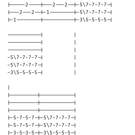
|-----2----|---2---2--|-5\7-7-7-7-|

|---2---2--|-1--------|-5\7-7-7-7-|

|-1--------|----------|-3\5-5-5-5-|

-----------|          |

-----------|          |

-----------|          |

-5\7-7-7-7-|          |

-5\7-7-7-7-|          |

-3\5-5-5-5-|          |

|

|---------|-----------|

|---------|-----------|

|---------|-----------|

|-5-7-5-7-|-5\7-7-7-7-|

|-5-7-5-7-|-5\7-7-7-7-|

|-3-5-3-5-|-3\5-5-5-5-|
