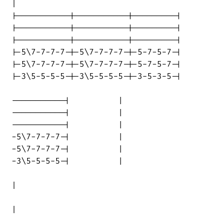
|

|-----------|-----------|---------|

|-----------|-----------|---------|

|-----------|-----------|---------|

|-5\7-7-7-7-|-5\7-7-7-7-|-5-7-5-7-|

|-5\7-7-7-7-|-5\7-7-7-7-|-5-7-5-7-|

|-3\5-5-5-5-|-3\5-5-5-5-|-3-5-3-5-|

-----------|          |

-----------|          |

-----------|          |

-5\7-7-7-7-|          |

-5\7-7-7-7-|          |

-3\5-5-5-5-|          |

|

|
