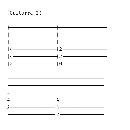
(Guitarra 2)

|----------------|----------------|

|----------------|----------------|

|----------------|----------------|

|4---------------|2---------------|

|4---------------|2---------------|

|2---------------|0---------------|

----------------|----------------|

----------------|----------------|

4---------------|----------------|

4---------------|4---------------|

2---------------|4---------------|

----------------|2---------------|
