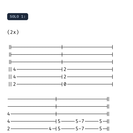
SOLO 1:
(2x)

||----------------|----------------|

||----------------|----------------|

||----------------|----------------|

||4---------------|2---------------|

||4---------------|2---------------|

||2---------------|0---------------|

----------------|----------------||

----------------|----------------||

4---------------|----------------||

4---------------|5-----5-7-----5-||

2-------------4-|5-----5-7-----5-||
