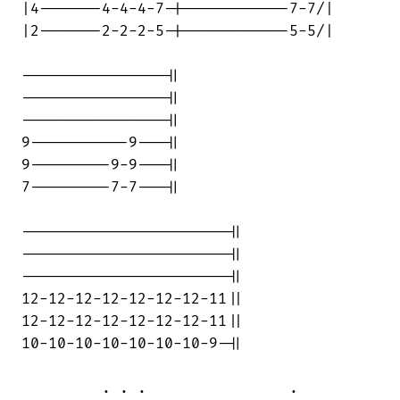
|4-------4-4-4-7-|------------7-7/|

|2-------2-2-2-5-|------------5-5/|

----------------||

----------------||

----------------||

9-----------9---||

9---------9-9---||

7---------7-7---||

-----------------------||

-----------------------||

-----------------------||

12-12-12-12-12-12-12-11||

12-12-12-12-12-12-12-11||

10-10-10-10-10-10-10-9-||

         . . .                .         
