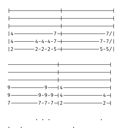
|----------------|----------------|

|----------------|----------------|

|----------------|----------------|

|4-------------7-|--------------7/|

|4-------4-4-4-7-|------------7-7/|

|2-------2-2-2-5-|------------5-5/|

----------------|----------------|

----------------|----------------|

----------------|----------------|

9-----------9---|4---------------|

9---------9-9-9-|4-------------4-|

7---------7-7-7-|2-------------2-|

         . . .                .         

.   .                .
