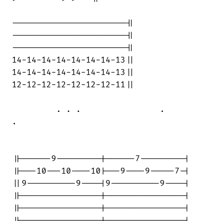
-----------------------||

-----------------------||

-----------------------||

14-14-14-14-14-14-14-13||

14-14-14-14-14-14-14-13||

12-12-12-12-12-12-12-11||

         . . .                .         

.

||------9---------|------7---------|

||---10---10----10|---9----9-----7-|

||9----------9----|9----------9----|

||----------------|----------------|

||----------------|----------------|

||----------------|----------------|
