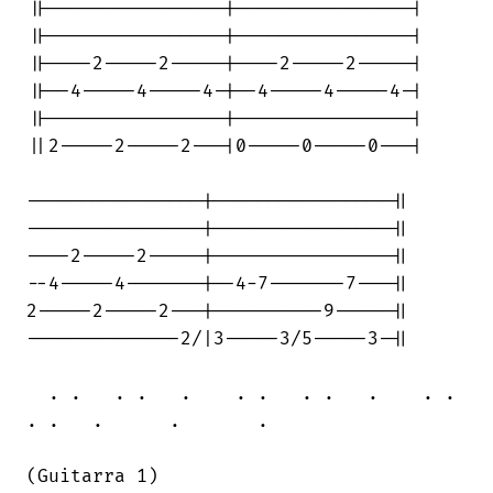
||----------------|----------------|

||----------------|----------------|

||----2-----2-----|----2-----2-----|

||--4-----4-----4-|--4-----4-----4-|

||----------------|----------------|

||2-----2-----2---|0-----0-----0---|

----------------|----------------||

----------------|----------------||

----2-----2-----|----------------||

--4-----4-------|--4-7-------7---||

2-----2-----2---|----------9-----||

--------------2/|3-----3/5-----3-||

  . .   . .   .    . .   . .   .    . . 

. .   .      .       .

(Guitarra 1)
