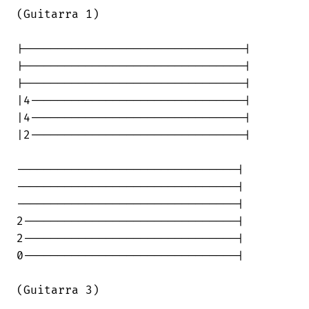
(Guitarra 1)

|--------------------------------|

|--------------------------------|

|--------------------------------|

|4-------------------------------|

|4-------------------------------|

|2-------------------------------|

--------------------------------|

--------------------------------|

--------------------------------|

2-------------------------------|

2-------------------------------|

0-------------------------------|

(Guitarra 3)
