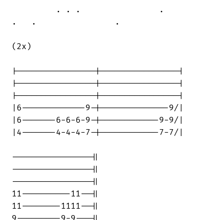
         . . .                .         

.   .                .

(2x)

|----------------|----------------|

|----------------|----------------|

|----------------|----------------|

|6-------------9-|--------------9/|

|6-------6-6-6-9-|------------9-9/|

|4-------4-4-4-7-|------------7-7/|

----------------||

----------------||

----------------||

11----------11--||

11--------1111--||

9---------9-9---||
