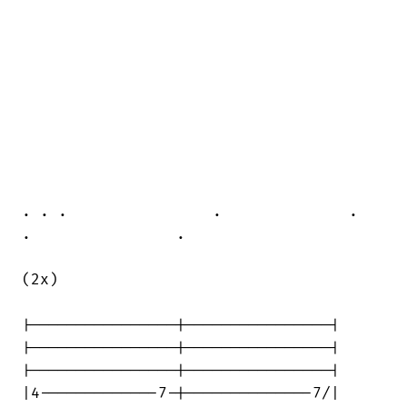
. . .                .              .  

.                .

(2x)

|----------------|----------------|

|----------------|----------------|

|----------------|----------------|

|4-------------7-|--------------7/|
