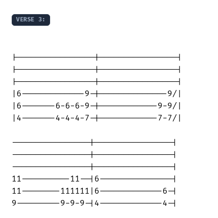
VERSE 3:
|----------------|----------------|

|----------------|----------------|

|----------------|----------------|

|6-------------9-|--------------9/|

|6-------6-6-6-9-|------------9-9/|

|4-------4-4-4-7-|------------7-7/|

----------------|----------------|

----------------|----------------|

----------------|----------------|

11----------11--|6---------------|

11--------111111|6-------------6-|

9---------9-9-9-|4-------------4-|
