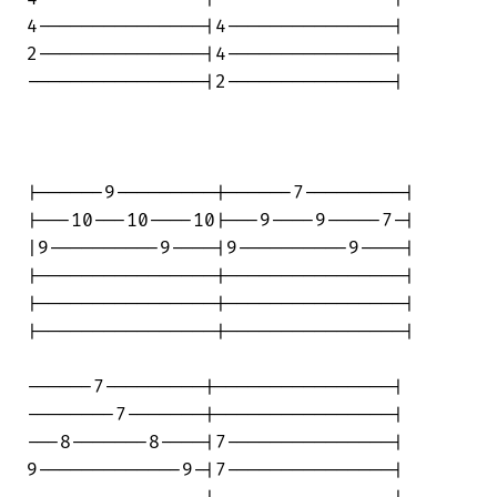
4---------------|4---------------|

2---------------|4---------------|

----------------|2---------------|

|------9---------|------7---------|

|---10---10----10|---9----9-----7-|

|9----------9----|9----------9----|

|----------------|----------------|

|----------------|----------------|

|----------------|----------------|

------7---------|----------------|

--------7-------|----------------|

---8-------8----|7---------------|

9-------------9-|7---------------|
