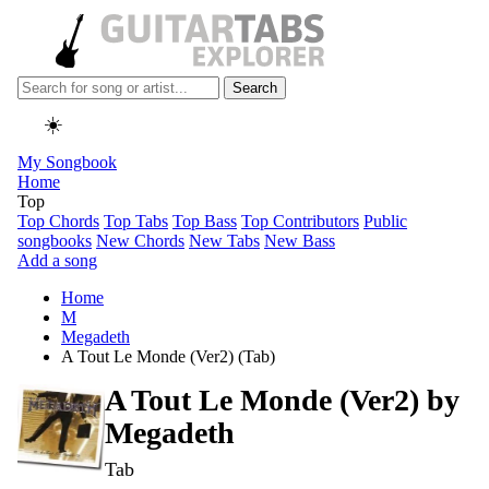
Search
☀️
My Songbook
Home
Top
Top Chords
Top Tabs
Top Bass
Top Contributors
Public
songbooks
New Chords
New Tabs
New Bass
Add a song
Home
M
Megadeth
A Tout Le Monde (Ver2) (Tab)
A Tout Le Monde (Ver2) by
Megadeth
Tab