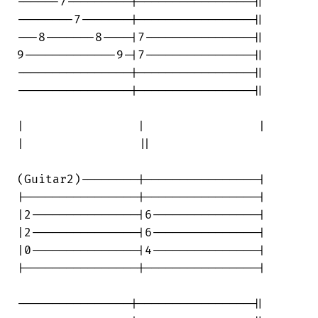
------7---------|----------------||

--------7-------|----------------||

---8-------8----|7---------------||

9-------------9-|7---------------||

----------------|----------------||

----------------|----------------||

|                |                |     

|                ||

(Guitar2)--------|----------------|

|----------------|----------------|

|2---------------|6---------------|

|2---------------|6---------------|

|0---------------|4---------------|

|----------------|----------------|

----------------|----------------||
