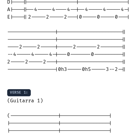
D|---||----------------|----------------|

A|---||--4-----4----4--|--4-----4-----4-|

E|---||2-----2-----2---|0-----0-----0---|

----------------|---------------------||

----------------|---------------------||

----2-----2-----|-----2-------2-------||

--4-----4-----4-|---0-------0---------||

2-----2-----2---|---------------------||

----------------|0h3-----0h5-----3--2-||

VERSE 1:
(Guitarra 1)

(----------------|----------------|

|----------------|----------------|

|----------------|----------------|
