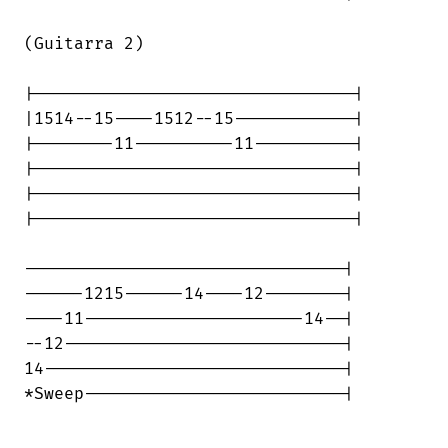
(Guitarra 2)

|--------------------------------|

|1514--15----1512--15------------|

|--------11----------11----------|

|--------------------------------|

|--------------------------------|

|--------------------------------|

--------------------------------|

------1215------14----12--------|

----11----------------------14--|

--12----------------------------|

14------------------------------|

*Sweep--------------------------|
