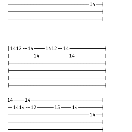
----------------------------14--|

--------------------------------|

--------------------------------|

|1412--14----1412--14------------|

|--------14----------14----------|

|--------------------------------|

|--------------------------------|

|--------------------------------|

|--------------------------------|

14----14------------------------|

--1414--12------15----14--------|

----------------------------14--|

--------------------------------|

--------------------------------|
