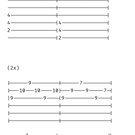
----------------|----------------|

----------------|----------------|

4---------------|----------------|

4---------------|4---------------|

2---------------|4---------------|

----------------|2---------------|

(2x)

|------9---------|------7---------|

|---10---10----10|---9----9-----7-|

|9----------9----|9----------9----|

|----------------|----------------|

|----------------|----------------|

|----------------|----------------|
