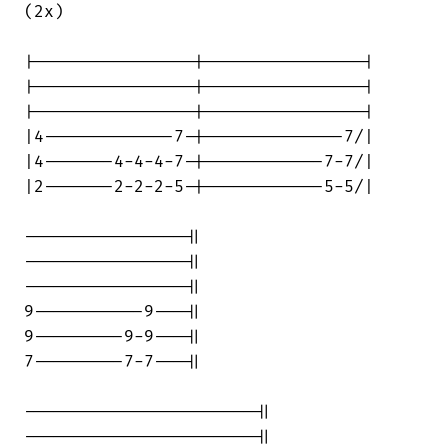
(2x)

|----------------|----------------|

|----------------|----------------|

|----------------|----------------|

|4-------------7-|--------------7/|

|4-------4-4-4-7-|------------7-7/|

|2-------2-2-2-5-|------------5-5/|

----------------||

----------------||

----------------||

9-----------9---||

9---------9-9---||

7---------7-7---||

-----------------------||

-----------------------||
