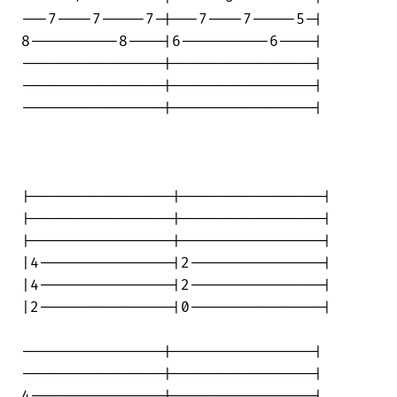
---7----7-----7-|---7----7-----5-|

8----------8----|6----------6----|

----------------|----------------|

----------------|----------------|

----------------|----------------|

|----------------|----------------|

|----------------|----------------|

|----------------|----------------|

|4---------------|2---------------|

|4---------------|2---------------|

|2---------------|0---------------|

----------------|----------------|

----------------|----------------|

4---------------|----------------|
