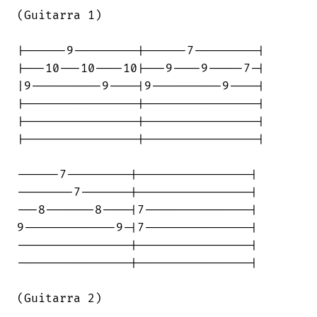
(Guitarra 1)

|------9---------|------7---------|

|---10---10----10|---9----9-----7-|

|9----------9----|9----------9----|

|----------------|----------------|

|----------------|----------------|

|----------------|----------------|

------7---------|----------------|

--------7-------|----------------|

---8-------8----|7---------------|

9-------------9-|7---------------|

----------------|----------------|

----------------|----------------|

(Guitarra 2)
