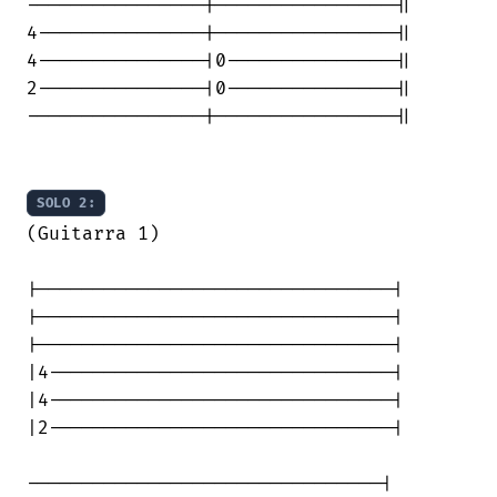
----------------|----------------||

4---------------|----------------||

4---------------|0---------------||

2---------------|0---------------||

----------------|----------------||

SOLO 2:
(Guitarra 1)

|--------------------------------|

|--------------------------------|

|--------------------------------|

|4-------------------------------|

|4-------------------------------|

|2-------------------------------|

--------------------------------|
