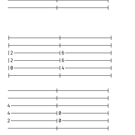
----------------|----------------|

----------------|----------------|

|----------------|----------------|

|----------------|----------------|

|2---------------|6---------------|

|2---------------|6---------------|

|0---------------|4---------------|

|----------------|----------------|

----------------|----------------|

----------------|----------------|

4---------------|----------------|

4---------------|0---------------|

2---------------|0---------------|

----------------|----------------|
