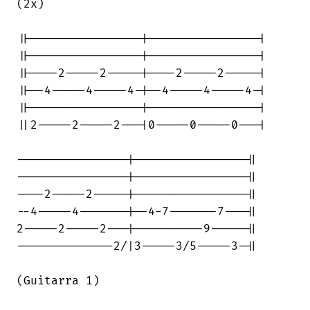
(2x)

||----------------|----------------|

||----------------|----------------|

||----2-----2-----|----2-----2-----|

||--4-----4-----4-|--4-----4-----4-|

||----------------|----------------|

||2-----2-----2---|0-----0-----0---|

----------------|----------------||

----------------|----------------||

----2-----2-----|----------------||

--4-----4-------|--4-7-------7---||

2-----2-----2---|----------9-----||

--------------2/|3-----3/5-----3-||

(Guitarra 1)
