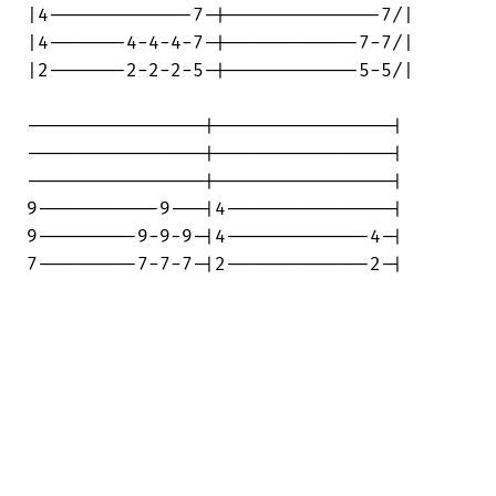
|4-------------7-|--------------7/|

|4-------4-4-4-7-|------------7-7/|

|2-------2-2-2-5-|------------5-5/|

----------------|----------------|

----------------|----------------|

----------------|----------------|

9-----------9---|4---------------|

9---------9-9-9-|4-------------4-|

7---------7-7-7-|2-------------2-|