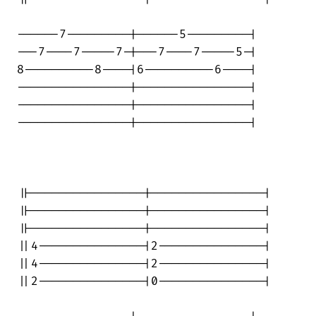
------7---------|------5---------|

---7----7-----7-|---7----7-----5-|

8----------8----|6----------6----|

----------------|----------------|

----------------|----------------|

----------------|----------------|

||----------------|----------------|

||----------------|----------------|

||----------------|----------------|

||4---------------|2---------------|

||4---------------|2---------------|

||2---------------|0---------------|
