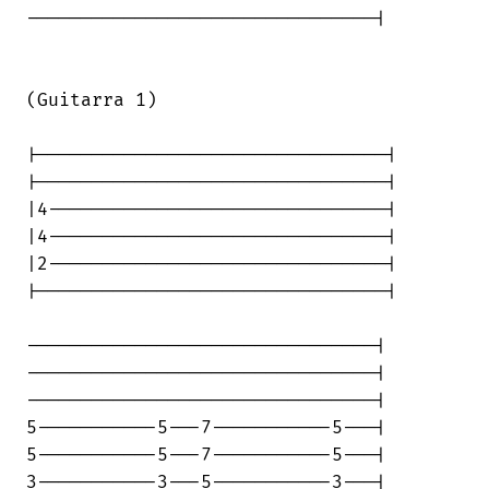
--------------------------------|

(Guitarra 1)

|--------------------------------|

|--------------------------------|

|4-------------------------------|

|4-------------------------------|

|2-------------------------------|

|--------------------------------|

--------------------------------|

--------------------------------|

--------------------------------|

5-----------5---7-----------5---|

5-----------5---7-----------5---|

3-----------3---5-----------3---|
