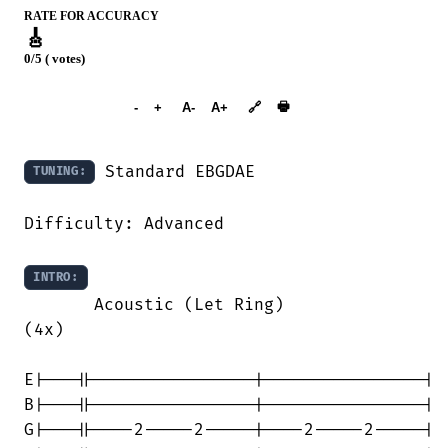
RATE FOR ACCURACY
🎸
0/5 ( votes)
➕︎ Songbook
🖶
-
+
A-
A+
🔗
 Standard EBGDAE

TUNING:
Difficulty: Advanced

INTRO:
       Acoustic (Let Ring)              

(4x)

E|---||----------------|----------------|

B|---||----------------|----------------|

G|---||----2-----2-----|----2-----2-----|
