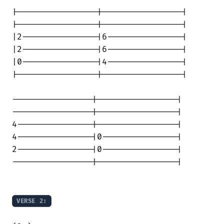
|----------------|----------------|

|----------------|----------------|

|2---------------|6---------------|

|2---------------|6---------------|

|0---------------|4---------------|

|----------------|----------------|

----------------|----------------|

----------------|----------------|

4---------------|----------------|

4---------------|0---------------|

2---------------|0---------------|

----------------|----------------|

VERSE 2: