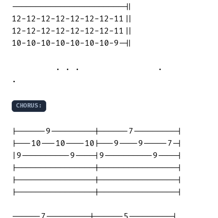
-----------------------||

12-12-12-12-12-12-12-11||

12-12-12-12-12-12-12-11||

10-10-10-10-10-10-10-9-||

         . . .                .         

.

CHORUS:
|------9---------|------7---------|

|---10---10----10|---9----9-----7-|

|9----------9----|9----------9----|

|----------------|----------------|

|----------------|----------------|

|----------------|----------------|

------7---------|------5---------|
