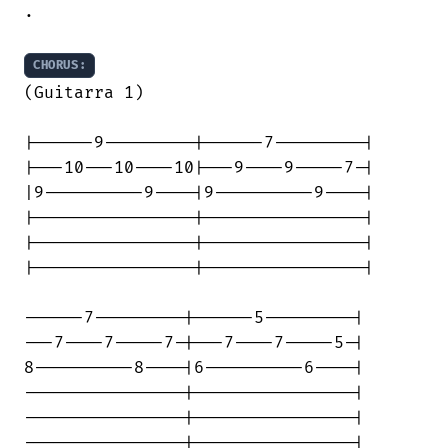
.

CHORUS:
(Guitarra 1)

|------9---------|------7---------|

|---10---10----10|---9----9-----7-|

|9----------9----|9----------9----|

|----------------|----------------|

|----------------|----------------|

|----------------|----------------|

------7---------|------5---------|

---7----7-----7-|---7----7-----5-|

8----------8----|6----------6----|

----------------|----------------|

----------------|----------------|

----------------|----------------|
