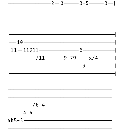
--------------2-|3-----3-5-----3-||

|----------------|----------------|

|--10------------|----------------|

|11--11911-------|-----6----------|

|--------/11-----|9-79----x/4-----|

|----------------|------9---------|

|----------------|----------------|

----------------|----------------|

----------------|----------------|

--------/6-4----|----------------|

-----4-4--------|----------------|

4h5-5-----------|----------------|

----------------|----------------|
