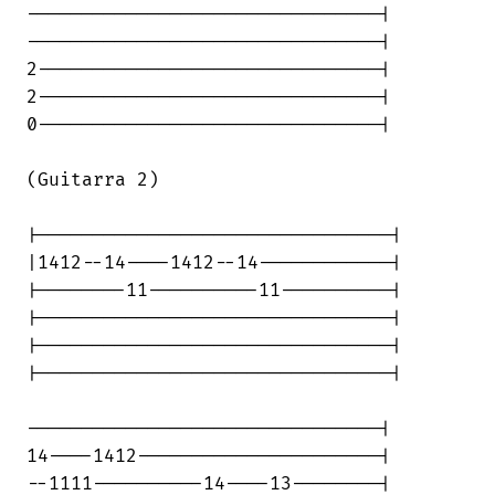
--------------------------------|

--------------------------------|

2-------------------------------|

2-------------------------------|

0-------------------------------|

(Guitarra 2)

|--------------------------------|

|1412--14----1412--14------------|

|--------11----------11----------|

|--------------------------------|

|--------------------------------|

|--------------------------------|

--------------------------------|

14----1412----------------------|

--1111----------14----13--------|
