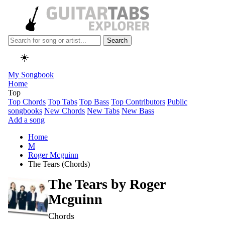
Search
☀️
My Songbook
Home
Top
Top Chords
Top Tabs
Top Bass
Top Contributors
Public
songbooks
New Chords
New Tabs
New Bass
Add a song
Home
M
Roger Mcguinn
The Tears (Chords)
The Tears by
Roger
Mcguinn
Chords