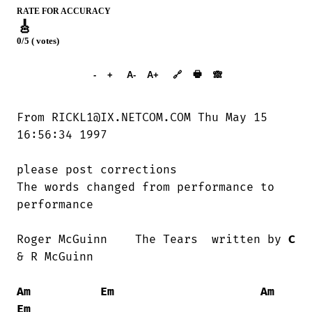
RATE FOR ACCURACY
🎸
0/5 ( votes)
➕︎ Songbook
🖶
-
+
A-
A+
🔗
🙈︎
From RICKL1@IX.NETCOM.COM Thu May 15

16:56:34 1997

please post corrections

The words changed from performance to

performance

Roger McGuinn    The Tears  written by 
C
& R McGuinn

Am
Em
Am
Em