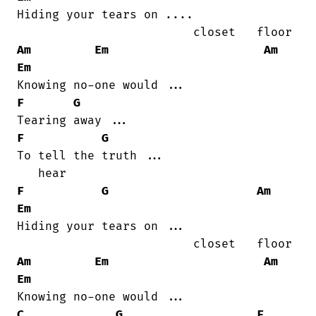
Hiding your tears on ....

Am
Em
Am
Em
F
G
F
G
To tell the truth ...

F
G
Am
Em
Hiding your tears on ...

Am
Em
Am
Em
C
G
F