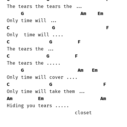
The tears the tears the ...

G
Am
Em
C
G
F
C
G
F
C
G
F
The tears the .....

G
Am
Em
C
G
F
Am
Em
Am
Hiding you tears .....

                        closet