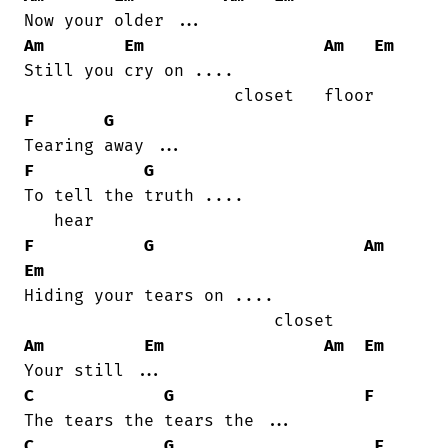
Am
Em
Am
Em
Still you cry on ....

F
G
F
G
To tell the truth ....

F
G
Am
Em
Hiding your tears on ....

Am
Em
Am
Em
C
G
F
C
G
F