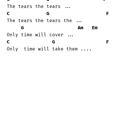
C
G
F
The tears the tears the ...

G
Am
Em
C
G
F
Only  time will take them ....