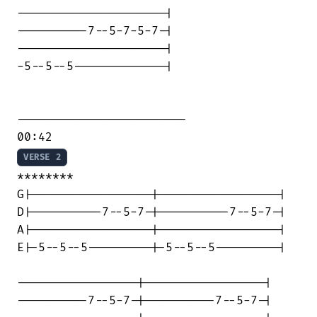
---------------------|

----------7--5-7-5-7-|

---------------------|

-5--5--5-------------|

------------------------

VERSE 2
********

G|-----------------|-----------------|

D|----------7--5-7-|----------7--5-7-|

A|-----------------|-----------------|

E|-5--5--5---------|-5--5--5---------|

-----------------|-----------------|

----------7--5-7-|----------7--5-7-|
