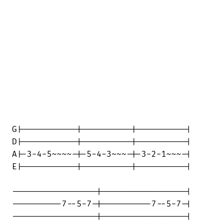
G|-----------|----------|----------|

D|-----------|----------|----------|

A|-3-4-5~~~~-|-5-4-3~~~-|-3-2-1~~~-|

E|-----------|----------|----------|

-----------------|-----------------|

----------7--5-7-|----------7--5-7-|

-----------------|-----------------|
