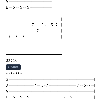
A|-----------------|

E|-5--5--5---------|

-----------------------|

-----------7---5~~-5-7-|

-------------7---------|

-5--5--5---------------|

------------------------

CHORUS
*******

G|-----------------|-----------------|

D|----------7--5-7-|----------7--5-7-|

A|-----------------|-----------------|

E|-5--5--5---------|-5--5--5---------|
