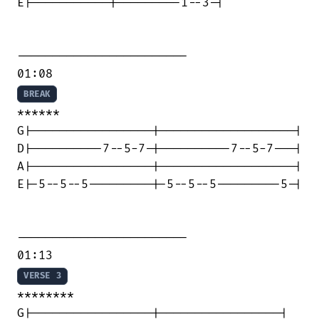
E|-----------|---------1--3-|

------------------------

BREAK
******

G|-----------------|-------------------|

D|----------7--5-7-|----------7--5-7---|

A|-----------------|-------------------|

E|-5--5--5---------|-5--5--5---------5-|

------------------------

VERSE 3
********

G|-----------------|-----------------|
