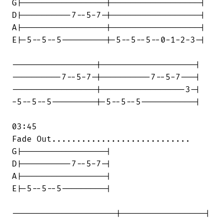
G|-----------------|------------------|

D|----------7--5-7-|------------------|

A|-----------------|------------------|

E|-5--5--5---------|-5--5--5--0-1-2-3-|

-----------------|-------------------|

----------7--5-7-|----------7--5-7---|

-----------------|-----------------3-|

-5--5--5---------|-5--5--5-----------|

03:45                                   

Fade Out............................

G|-----------------|

D|----------7--5-7-|

A|-----------------|

E|-5--5--5---------|

---------------------|-----------------|
