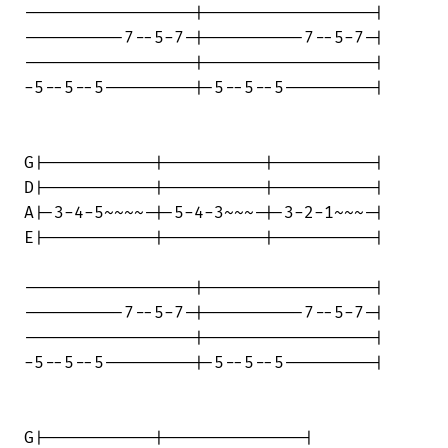
-----------------|-----------------|

----------7--5-7-|----------7--5-7-|

-----------------|-----------------|

-5--5--5---------|-5--5--5---------|

G|-----------|----------|----------|

D|-----------|----------|----------|

A|-3-4-5~~~~-|-5-4-3~~~-|-3-2-1~~~-|

E|-----------|----------|----------|

-----------------|-----------------|

----------7--5-7-|----------7--5-7-|

-----------------|-----------------|

-5--5--5---------|-5--5--5---------|

G|-----------|--------------|
