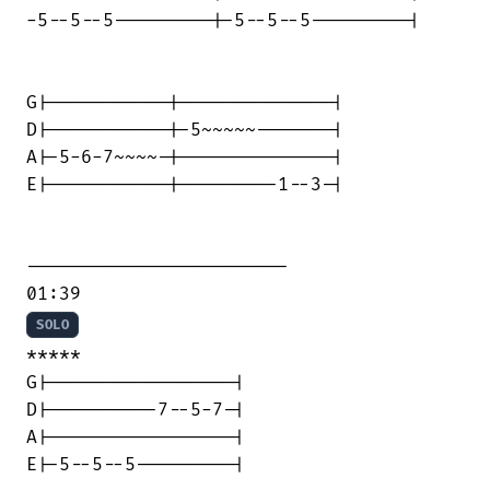
-5--5--5---------|-5--5--5---------|

G|-----------|--------------|

D|-----------|-5~~~~~-------|

A|-5-6-7~~~~-|--------------|

E|-----------|---------1--3-|

------------------------

SOLO
*****

G|-----------------|

D|----------7--5-7-|

A|-----------------|

E|-5--5--5---------|
