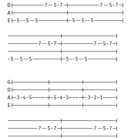
D|----------7--5-7-|----------7--5-7-|

A|-----------------|-----------------|

E|-5--5--5---------|-5--5--5---------|

-----------------|-----------------|

----------7--5-7-|----------7--5-7-|

-----------------|-----------------|

-5--5--5---------|-5--5--5---------|

G|-----------|----------|----------|

D|-----------|----------|----------|

A|-3-4-5~~~~-|-5-4-3~~~-|-3-2-1~~~-|

E|-----------|----------|----------|

-----------------|-----------------|

----------7--5-7-|----------7--5-7-|

-----------------|-----------------|
