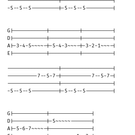
-----------------|-----------------|

-5--5--5---------|-5--5--5---------|

G|-----------|----------|----------|

D|-----------|----------|----------|

A|-3-4-5~~~~-|-5-4-3~~~-|-3-2-1~~~-|

E|-----------|----------|----------|

-----------------|-----------------|

----------7--5-7-|----------7--5-7-|

-----------------|-----------------|

-5--5--5---------|-5--5--5---------|

G|-----------|--------------|

D|-----------|-5~~~~~-------|

A|-5-6-7~~~~-|--------------|
