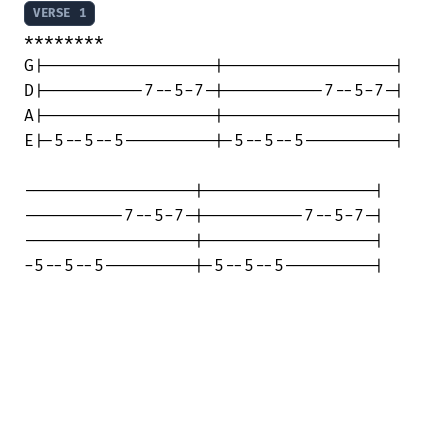
VERSE 1
********

G|-----------------|-----------------|

D|----------7--5-7-|----------7--5-7-|

A|-----------------|-----------------|

E|-5--5--5---------|-5--5--5---------|

-----------------|-----------------|

----------7--5-7-|----------7--5-7-|

-----------------|-----------------|

-5--5--5---------|-5--5--5---------|