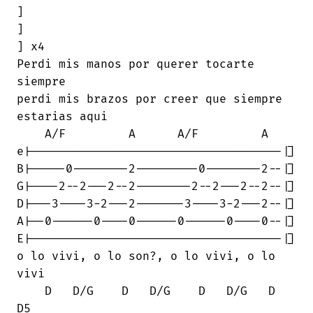
]

]

] x4

Perdi mis manos por querer tocarte

siempre

perdi mis brazos por creer que siempre

estarias aqui

    A/F         A      A/F         A

e|------------------------------------|]

B|-----0--------2---------0--------2--|]

G|----2--2---2--2--------2--2---2--2--|]

D|---3----3-2---2-------3----3-2---2--|]

A|--0------0----0------0------0----0--|]

E|------------------------------------|]

o lo vivi, o lo son?, o lo vivi, o lo

vivi 

    D   D/G    D   D/G    D   D/G   D  

D5
