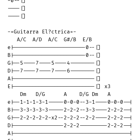
-0--|]

----|]

----|]

-=Guitarra El?ctrica=-

   A/C  A/D  A/C  G#/B  E/B 

e|-----------------------0--|]

B|-----------------------0--|]

G|--5----7----5----4--------|]

D|--7----7----7----6--------|]

A|--------------------------|]

E|--------------------------|] x3

    Dm   D/G      A    D/G Dm   A 

e|--1-1-1-3-1-----0-0-0--3-1----0-0-0--|

B|--3-3-3-3-3-----2-2-2--3-3----2-2-2--|

G|--2-2-2-2-2-x2--2-2-2--2-2----2-2-2--|

D|----------------2-2-2---------2-2-2--|

A|-------------------------------------|
