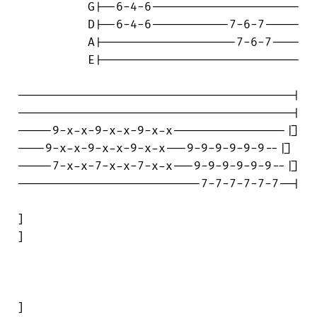
          G|--6-4-6---------------------

          D|--6-4-6-----------7-6-7-----

          A|-------------------7-6-7----

          E|----------------------------

---------------------------------------|

---------------------------------------|

-----9-x-x-9-x-x-9-x-x----------------|]

----9-x-x-9-x-x-9-x-x---9-9-9-9-9-9--|]

-----7-x-x-7-x-x-7-x-x---9-9-9-9-9-9--|]

--------------------------7-7-7-7-7-7--|

]

]

]
