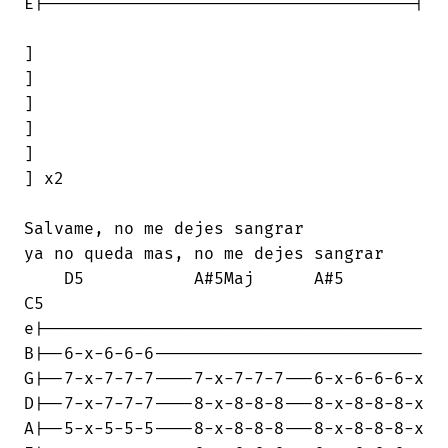
E|-------------------------------------|

]

]

]

]

]

] x2

Salvame, no me dejes sangrar

ya no queda mas, no me dejes sangrar

    D5           A#5Maj      A#5        

C5

e|--------------------------------------

B|--6-x-6-6-6---------------------------

G|--7-x-7-7-7----7-x-7-7-7---6-x-6-6-6-x

D|--7-x-7-7-7----8-x-8-8-8---8-x-8-8-8-x

A|--5-x-5-5-5----8-x-8-8-8---8-x-8-8-8-x
