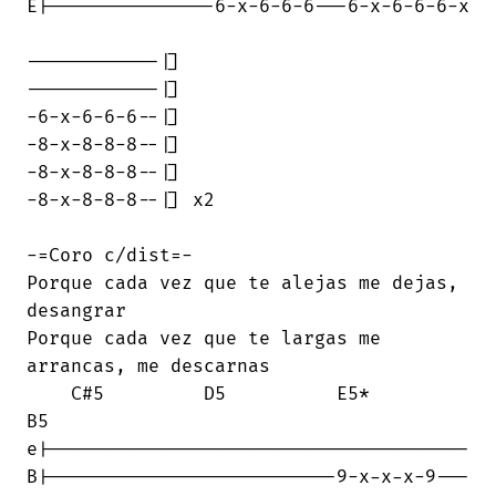
E|---------------6-x-6-6-6---6-x-6-6-6-x

------------|]

------------|]

-6-x-6-6-6--|]

-8-x-8-8-8--|]

-8-x-8-8-8--|]

-8-x-8-8-8--|] x2

-=Coro c/dist=-

Porque cada vez que te alejas me dejas,

desangrar

Porque cada vez que te largas me

arrancas, me descarnas

    C#5         D5          E5*         

B5           

e|--------------------------------------

B|--------------------------9-x-x-x-9---
