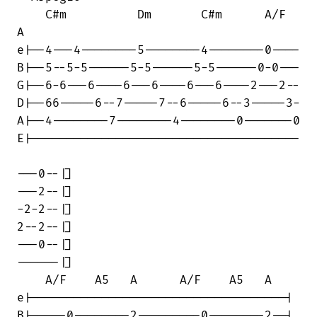
    C#m          Dm       C#m      A/F  

A

e|--4---4--------5--------4--------0----

B|--5--5-5------5-5------5-5------0-0---

G|--6-6---6----6---6----6---6----2---2--

D|--66-----6--7-----7--6-----6--3-----3-

A|--4--------7--------4--------0-------0

E|--------------------------------------

---0--|]

---2--|]

-2-2--|]

2--2--|]

---0--|]

------|]

    A/F    A5   A      A/F    A5   A

e|------------------------------------|

B|-----0--------2---------0--------2--|
