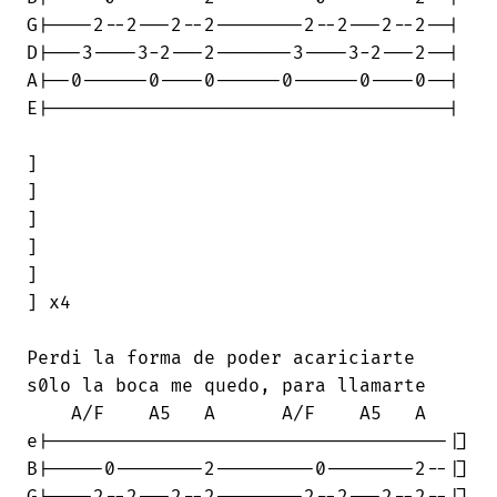
G|----2--2---2--2--------2--2---2--2--|

D|---3----3-2---2-------3----3-2---2--|

A|--0------0----0------0------0----0--|

E|------------------------------------|

]

]

]

]

]

] x4

Perdi la forma de poder acariciarte

s0lo la boca me quedo, para llamarte

    A/F    A5   A      A/F    A5   A

e|------------------------------------|]

B|-----0--------2---------0--------2--|]
