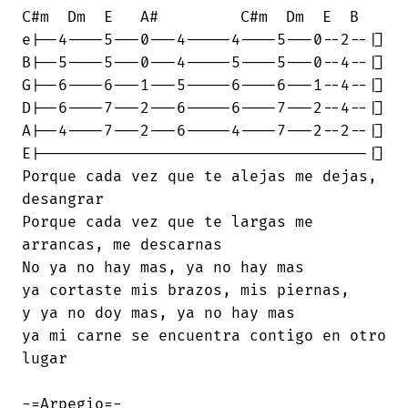
C#m  Dm  E   A#   	C#m  Dm  E  B

e|--4----5---0---4-----4----5---0--2--|]

B|--5----5---0---4-----5----5---0--4--|]

G|--6----6---1---5-----6----6---1--4--|]

D|--6----7---2---6-----6----7---2--4--|]

A|--4----7---2---6-----4----7---2--2--|]

E|------------------------------------|]

Porque cada vez que te alejas me dejas,

desangrar

Porque cada vez que te largas me

arrancas, me descarnas

No ya no hay mas, ya no hay mas

ya cortaste mis brazos, mis piernas, 

y ya no doy mas, ya no hay mas

ya mi carne se encuentra contigo en otro

lugar

-=Arpegio=-
