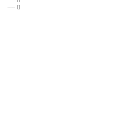
---|]

---|]