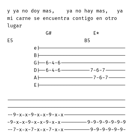
y ya no doy mas,    ya no hay mas,   ya

mi carne se encuentra contigo en otro

lugar

             G#              E*         

E5                        B5

         e|-----------------------------

         B|-----------------------------

         G|--6-4-6----------------------

         D|--6-4-6----------7-6-7-------

         A|------------------7-6-7------

         E|-----------------------------

----------------------------------------

----------------------------------------

--9-x-x-9-x-x-9-x-x---------------------

-9-x-x-9-x-x-9-x-x---------9-9-9-9-9-9-9

--7-x-x-7-x-x-7-x-x---------9-9-9-9-9-9-
