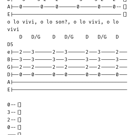
A|--0------0----0------0------0----0--|]

E|------------------------------------|]

o lo vivi, o lo son?, o lo vivi, o lo

vivi 

    D   D/G    D   D/G    D   D/G   D  

D5

e|--2---3------2---3------2---3-----2---

B|--3---3------3---3------3---3-----3---

G|--2---2------2---2------2---2-----2---

D|--0---0------0---0------0---0-----0---

A|--------------------------------------

E|--------------------------------------

0--|]

3--|]

2--|]

0--|]
