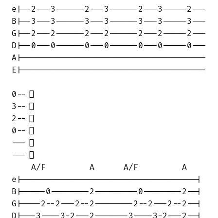
e|--2---3------2---3------2---3-----2---

B|--3---3------3---3------3---3-----3---

G|--2---2------2---2------2---2-----2---

D|--0---0------0---0------0---0-----0---

A|--------------------------------------

E|--------------------------------------

0--|]

3--|]

2--|]

0--|]

---|]

---|]

    A/F         A      A/F         A

e|------------------------------------|

B|-----0--------2---------0--------2--|

G|----2--2---2--2--------2--2---2--2--|

D|---3----3-2---2-------3----3-2---2--|
