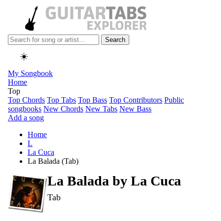
Search
☀️
My Songbook
Home
Top
Top Chords
Top Tabs
Top Bass
Top Contributors
Public
songbooks
New Chords
New Tabs
New Bass
Add a song
Home
L
La Cuca
La Balada (Tab)
La Balada by
La Cuca
Tab