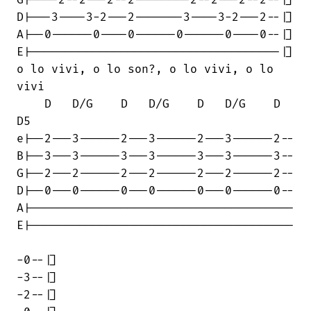
G|----2--2---2--2--------2--2---2--2--|]

D|---3----3-2---2-------3----3-2---2--|]

A|--0------0----0------0------0----0--|]

E|------------------------------------|]

o lo vivi, o lo son?, o lo vivi, o lo

vivi 

    D   D/G    D   D/G    D   D/G    D  

D5

e|--2---3------2---3------2---3------2--

B|--3---3------3---3------3---3------3--

G|--2---2------2---2------2---2------2--

D|--0---0------0---0------0---0------0--

A|--------------------------------------

E|--------------------------------------

-0--|]

-3--|]

-2--|]
