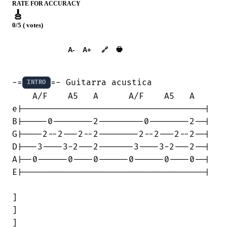
RATE FOR ACCURACY
🎸
0/5 ( votes)
➕︎ Songbook
🖶
A-
A+
🔗
-=
=- Guitarra acustica

INTRO
    A/F    A5   A      A/F    A5   A

e|------------------------------------|

B|-----0--------2---------0--------2--|

G|----2--2---2--2--------2--2---2--2--|

D|---3----3-2---2-------3----3-2---2--|

A|--0------0----0------0------0----0--|

E|------------------------------------|

]

]

]
