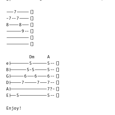
---7-----|]

-7--7----|]

8----8---|]

------9--|]

---------|]

---------|]

         Dm     A

e|-------5------5--|]

B|------5-5-----5--|]

G|-----6---6----6--|]

D|----7-----7---7--|]

A|--------------7?-|]

E|--5-----------5--|]

Enjoy!