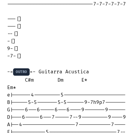
-----------------------------7-7-7-7-7-7

---|]

---|]

--|]

-|]

9-|]

-7-|]

-=
=- Guitarra Acustica

OUTRO
      C#m        Dm      E*             

Em*

e|------4---------5---------------------

B|-----5-5-------5-5------9-7h9p7-------

G|----6---6-----6---6----9-------9------

D|---6-----6---7-----7--9---------9----9

A|--4------------------7-----------7----

E|-----------5-----------------------7--
