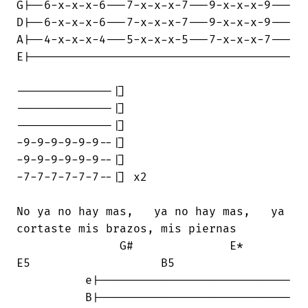
G|--6-x-x-x-6---7-x-x-x-7---9-x-x-x-9---

D|--6-x-x-x-6---7-x-x-x-7---9-x-x-x-9---

A|--4-x-x-x-4---5-x-x-x-5---7-x-x-x-7---

E|--------------------------------------

--------------|]

--------------|]

--------------|]

-9-9-9-9-9-9--|]

-9-9-9-9-9-9--|]

-7-7-7-7-7-7--|] x2

No ya no hay mas,   ya no hay mas,   ya

cortaste mis brazos, mis piernas

               G#              E*       

E5                   B5

          e|----------------------------

          B|----------------------------
