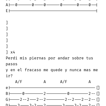
A|--0------0----0------0------0----0--|

E|------------------------------------|

]

]

]

]

]

] x4

Perdi mis piernas por andar sobre tus

pasos

y en el fracaso me quede y nunca mas me

ir?

    A/F         A      A/F         A

e|------------------------------------|]

B|-----0--------2---------0--------2--|]

G|----2--2---2--2--------2--2---2--2--|]

D|---3----3-2---2-------3----3-2---2--|]
