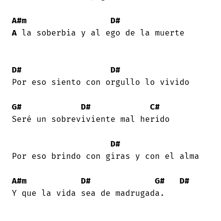
A#m
D#
A
 la soberbia y al ego de la muerte 

D#
D#
Por eso siento con orgullo lo vivido 

G#
D#
C#
Seré un sobreviviente mal herido 

D#
Por eso brindo con giras y con el alma 

A#m
D#
G#
D#
Y que la vida sea de madrugada. 
