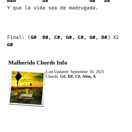
A#m
D#
G#
D#
Y que la vida sea de madrugada. 

Final: (
G#
D#
, 
C#
, 
G#
, 
C#
, 
G#
, 
D#
) X2 
G#
Malherido Chords Info
Last Updated:
September 10, 2025
Chords:
G#, D#, C#, A#m, A