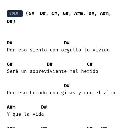
 (
G#
D#
, 
C#
, 
G#
, 
A#m
, 
D#
, 
A#m
, 
SOLO:
D#
) 

D#
D#
Por eso siento con orgullo lo vivido 

G#
D#
C#
Seré un sobreviviente mal herido 

D#
Por eso brindo con giras y con el alma 

A#m
D#
Y que la vida 
