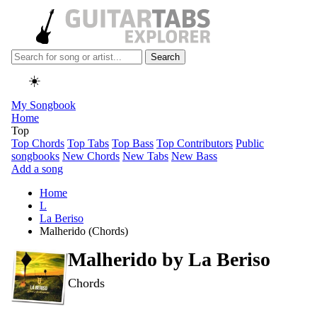
Search
☀️
My Songbook
Home
Top
Top Chords
Top Tabs
Top Bass
Top Contributors
Public
songbooks
New Chords
New Tabs
New Bass
Add a song
Home
L
La Beriso
Malherido (Chords)
Malherido by
La Beriso
Chords