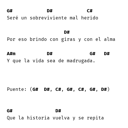
G#
D#
C#
Seré un sobreviviente mal herido 

D#
Por eso brindo con giras y con el alma 

A#m
D#
G#
D#
Y que la vida sea de madrugada. 

Puente: (
G#
D#
, 
C#
, 
G#
, 
C#
, 
G#
, 
D#
) 

G#
D#
Que la historia vuelva y se repita 
