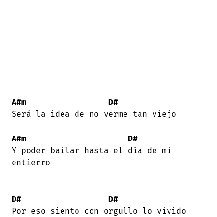
A#m
D#
Será la idea de no verme tan viejo 

A#m
D#
Y poder bailar hasta el día de mi

entierro 

D#
D#
Por eso siento con orgullo lo vivido 
