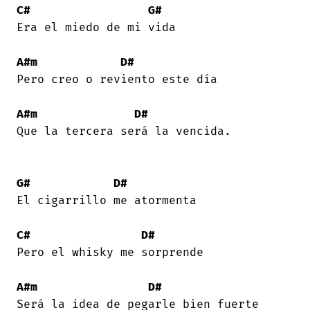
C#
G#
Era el miedo de mi vida 

A#m
D#
Pero creo o reviento este día 

A#m
D#
Que la tercera será la vencida. 

G#
D#
El cigarrillo me atormenta 

C#
D#
Pero el whisky me sorprende 

A#m
D#
Será la idea de pegarle bien fuerte 
