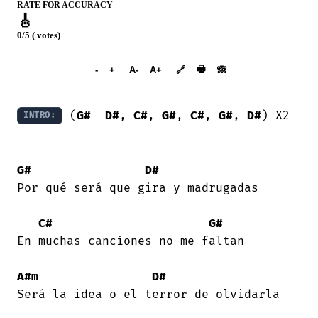
RATE FOR ACCURACY
🎸
0/5 ( votes)
➕︎ Songbook
🖶
-
+
A-
A+
🔗
🙈︎
 (
G#
D#
, 
C#
, 
G#
, 
C#
, 
G#
, 
D#
) X2 

INTRO:
G#
D#
Por qué será que gira y madrugadas 

C#
G#
En muchas canciones no me faltan 

A#m
D#
Será la idea o el terror de olvidarla 
