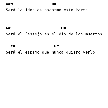
A#m
D#
Será la idea de sacarme este karma 

G#
D#
Será el festejo en el día de los muertos

C#
G#
Será el espejo que nunca quiero verlo