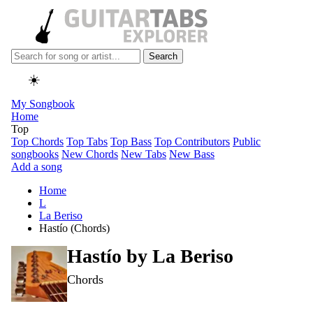
Search
☀️
My Songbook
Home
Top
Top Chords
Top Tabs
Top Bass
Top Contributors
Public
songbooks
New Chords
New Tabs
New Bass
Add a song
Home
L
La Beriso
Hastío (Chords)
Hastío by
La Beriso
Chords