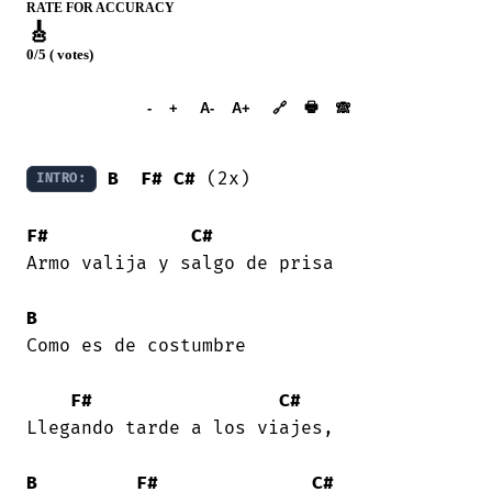
RATE FOR ACCURACY
🎸
0/5 ( votes)
➕︎ Songbook
🖶
-
+
A-
A+
🔗
🙈︎
B
F#
C#
 (2x) 

INTRO:
F#
C#
Armo valija y salgo de prisa 

B
Como es de costumbre 

F#
C#
Llegando tarde a los viajes, 

B
F#
C#