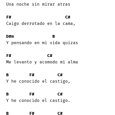
Una noche sin mirar atras 

F#
C#
Caigo derrotado en la cama, 

D#m
B
Y pensando en mi vida quizas 

F#
C#
Me levanto y acomodo mi alma 

B
F#
C#
Y he conocido el castigo, 

B
F#
C#
Y he conocido el castigo. 

B
F#
C#