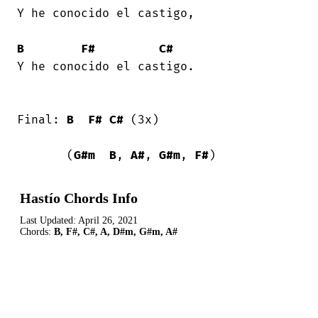
Y he conocido el castigo, 

B
F#
C#
Y he conocido el castigo. 

Final: 
B
F#
C#
 (3x) 

       (
G#m
B
, 
A#
, 
G#m
, 
F#
)
Hastío Chords Info
Last Updated:
April 26, 2021
Chords:
B, F#, C#, A, D#m, G#m, A#