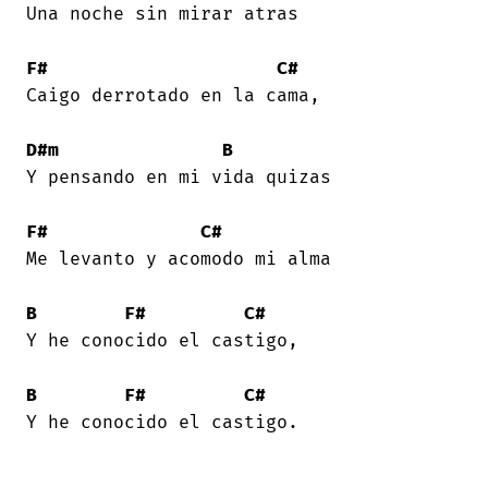
Una noche sin mirar atras 

F#
C#
Caigo derrotado en la cama, 

D#m
B
Y pensando en mi vida quizas 

F#
C#
Me levanto y acomodo mi alma 

B
F#
C#
Y he conocido el castigo, 

B
F#
C#
Y he conocido el castigo. 
