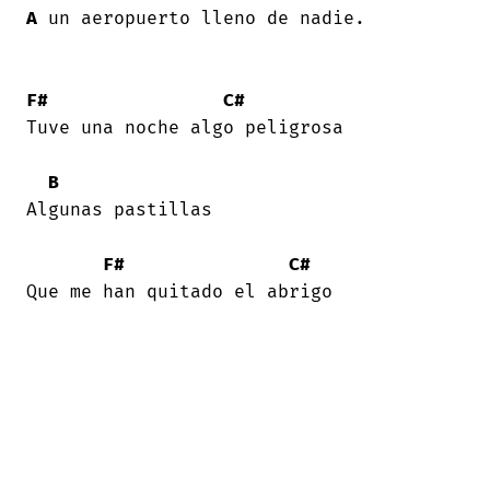
A
 un aeropuerto lleno de nadie. 

F#
C#
Tuve una noche algo peligrosa 

B
Algunas pastillas 

F#
C#
Que me han quitado el abrigo