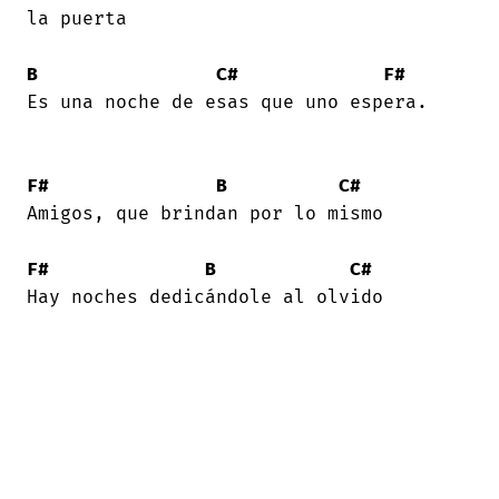
la puerta 

B
C#
F#
Es una noche de esas que uno espera. 

F#
B
C#
Amigos, que brindan por lo mismo 

F#
B
C#
Hay noches dedicándole al olvido