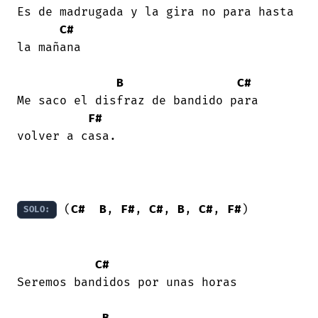
Es de madrugada y la gira no para hasta

C#
la mañana 

B
C#
Me saco el disfraz de bandido para

F#
volver a casa. 

 (
C#
B
, 
F#
, 
C#
, 
B
, 
C#
, 
F#
) 

SOLO:
C#
Seremos bandidos por unas horas 

B