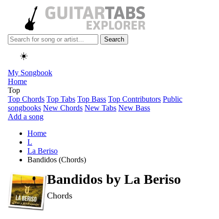
Search
☀️
My Songbook
Home
Top
Top Chords
Top Tabs
Top Bass
Top Contributors
Public
songbooks
New Chords
New Tabs
New Bass
Add a song
Home
L
La Beriso
Bandidos (Chords)
Bandidos by
La Beriso
Chords