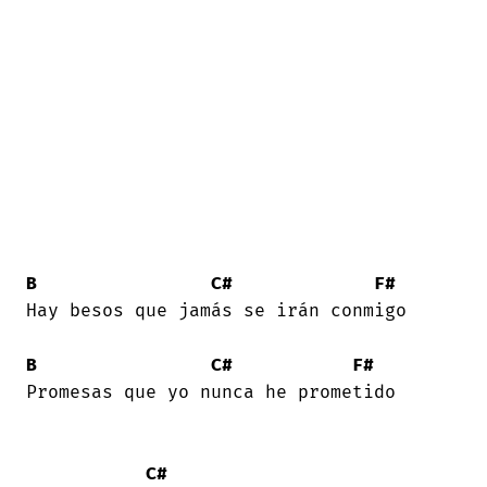
B
C#
F#
Hay besos que jamás se irán conmigo 

B
C#
F#
Promesas que yo nunca he prometido 

C#