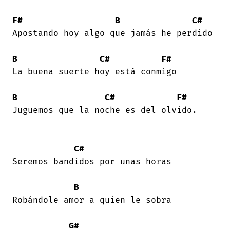
F#
B
C#
Apostando hoy algo que jamás he perdido 

B
C#
F#
La buena suerte hoy está conmigo 

B
C#
F#
Juguemos que la noche es del olvido. 

C#
Seremos bandidos por unas horas 

B
Robándole amor a quien le sobra 

G#