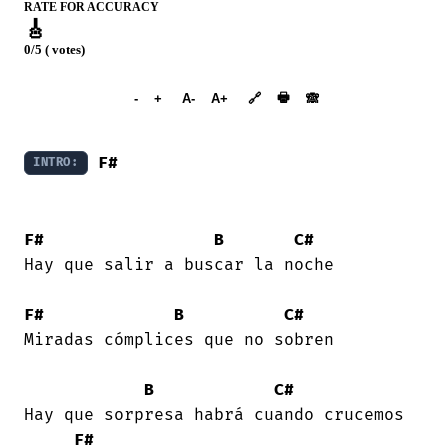
RATE FOR ACCURACY
🎸
0/5 ( votes)
➕︎ Songbook
🖶
-
+
A-
A+
🔗
🙈︎
F#
INTRO:
F#
B
C#
Hay que salir a buscar la noche 

F#
B
C#
Miradas cómplices que no sobren 

B
C#
Hay que sorpresa habrá cuando crucemos

F#