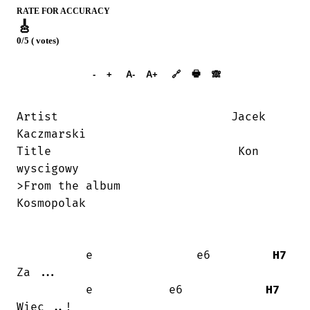
RATE FOR ACCURACY
🎸
0/5 ( votes)
➕︎ Songbook
🖶
-
+
A-
A+
🔗
🙈︎
Artist                         Jacek

Kaczmarski

Title                           Kon

wyscigowy

>From the album                  

Kosmopolak

          e               e6         
H7
Za ...

          e           e6            
H7
Wiec ..!
