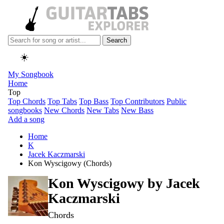
Search
☀️
My Songbook
Home
Top
Top Chords
Top Tabs
Top Bass
Top Contributors
Public
songbooks
New Chords
New Tabs
New Bass
Add a song
Home
K
Jacek Kaczmarski
Kon Wyscigowy (Chords)
Kon Wyscigowy by
Jacek
Kaczmarski
Chords