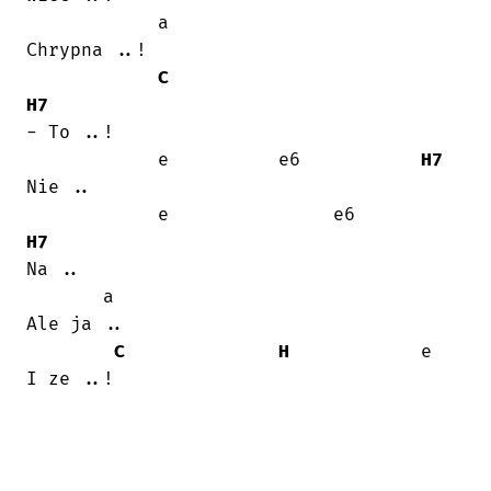
            a

Chrypna ..!

C
H7
- To ..!

            e          e6           
H7
Nie ..

            e               e6          
H7
Na ..

       a

Ale ja ..

C
H
            e

I ze ..!