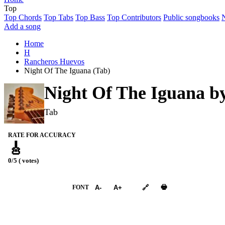
Top
Top Chords
Top Tabs
Top Bass
Top Contributors
Public songbooks
Add a song
Home
H
Rancheros Huevos
Night Of The Iguana (Tab)
Night Of The Iguana b
Tab
RATE FOR ACCURACY
🎸
0/5 ( votes)
➕︎ Songbook
🖶
FONT
A-
A+
🔗