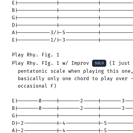
E|-------------|-------------|-----------
B|-------------|-------------|-----------
G|-------------|-------------|-----------
D|-------------|-------------|-----------
A|-----------3/|-5-----------|-----------
E|-----------1/|-3-----------|-----------
                                         
Play Rhy. Fig. 1

Play Rhy. FIg. 1 w/ Improv 
 (I just 
SOLO
  pentatonic scale when playing this one,
  basically only one chord to play over -
  occasional F)

E|-------0-----|-------2-----|-------3---
B|-------0-----|-------2-----|-------3---
G|-------------|-------------|-----------
D|-2-----------|-4-----------|-5---------
A|-2-----------|-4-----------|-5---------