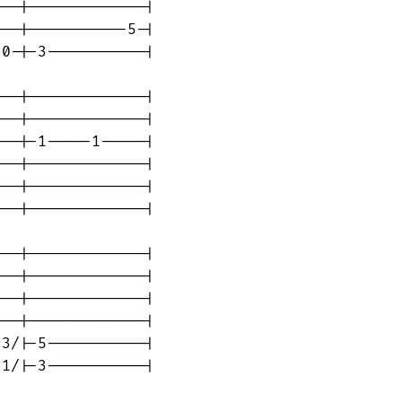
--|-------------|

--|-----------5-|

0-|-3-----------|

--|-------------|

--|-------------|

--|-1-----1-----|

--|-------------|

--|-------------|

--|-------------|

--|-------------|

--|-------------|

--|-------------|

--|-------------|

3/|-5-----------|

1/|-3-----------|
