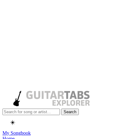
Search
☀️
My Songbook
Home