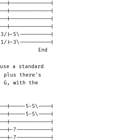
--|-------------|

--|-------------|

--|-------------|

--|-------------|

3/|-5\----------|

1/|-3\----------|

            End

use a standard

 plus there's

 G, with the

--|-----5-5\----|

--|-----5-5\----|

--|-------------|

--|-7-----------|

--|-7-----------|
