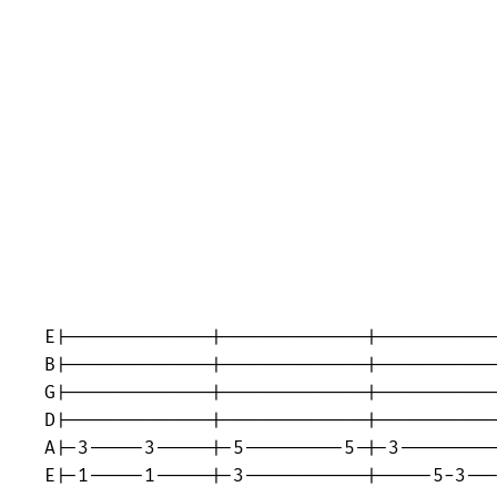
E|-------------|-------------|-----------
B|-------------|-------------|-----------
G|-------------|-------------|-----------
D|-------------|-------------|-----------
A|-3-----3-----|-5---------5-|-3---------
E|-1-----1-----|-3-----------|-----5-3---