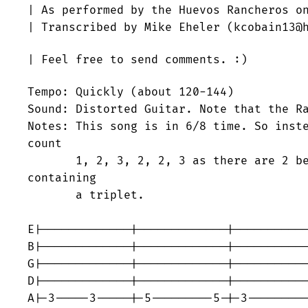
| As performed by the Huevos Rancheros on
| Transcribed by Mike Eheler (kcobain13@h
| Feel free to send comments. :)        
Tempo: Quickly (about 120-144)

Sound: Distorted Guitar. Note that the Ra
Notes: This song is in 6/8 time. So inste
count

       1, 2, 3, 2, 2, 3 as there are 2 be
containing

       a triplet.

E|-------------|-------------|-----------
B|-------------|-------------|-----------
G|-------------|-------------|-----------
D|-------------|-------------|-----------
A|-3-----3-----|-5---------5-|-3---------