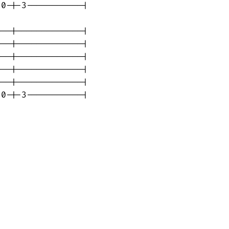
0-|-3-----------|

--|-------------|

--|-------------|

--|-------------|

--|-------------|

--|-------------|

-0-|-3-----------|