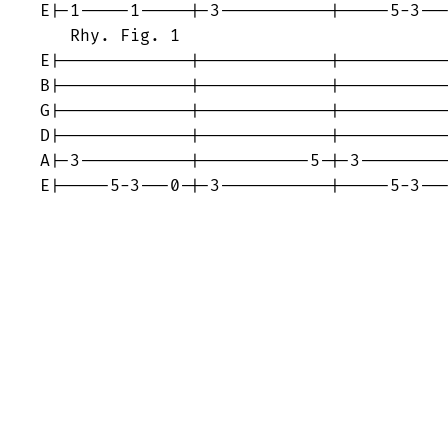
E|-1-----1-----|-3-----------|-----5-3---
   Rhy. Fig. 1

E|-------------|-------------|-----------
B|-------------|-------------|-----------
G|-------------|-------------|-----------
D|-------------|-------------|-----------
A|-3-----------|-----------5-|-3---------
E|-----5-3---0-|-3-----------|-----5-3--