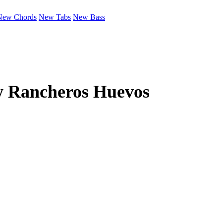
New Chords
New Tabs
New Bass
y
Rancheros Huevos