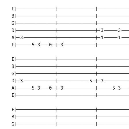
E|-------------|-------------|-----------
B|-------------|-------------|-----------
G|-------------|-------------|-----------
D|-------------|-------------|-3-----3---
A|-3-----------|-------------|-1-----1---
E|-----5-3---0-|-3-----------|-----------
E|-------------|-------------|-----------
B|-------------|-------------|-----------
G|-------------|-------------|-----------
D|-3-----------|-----------5-|-3---------
A|-----5-3---0-|-3-----------|-----5-3---
E|-------------|-------------|-----------
E|-------------|-------------|-----------
B|-------------|-------------|-----------
G|-------------|-------------|-----------