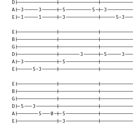
D|-------------|-------------|-----------
A|-3-----3-----|-5---------5-|-3---------
E|-1-----1-----|-3-----------|-----5-3---
E|-------------|-------------|-----------
B|-------------|-------------|-----------
G|-------------|-------------|-----------
D|-------------|-------3-----|-5-----3---
A|-3-----------|-5-----------|-----------
E|-----5-3-----|-------------|-----------
E|-------------|-------------|-----------
B|-------------|-------------|-----------
G|-------------|-------------|-----------
D|-5---3-------|-------------|-----------
A|-------5---0-|-5-----------|-----------
E|-------------|-3-----------|-----------