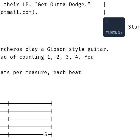
 their LP, "Get Outta Dodge."    |

otmail.com).                     |

|

                                  
 Sta
TUNING:
ncheros play a Gibson style guitar.

ad of counting 1, 2, 3, 4. You

ats per measure, each beat

--|-------------|

--|-------------|

--|-------------|

--|-------------|

--|-----------5-|
