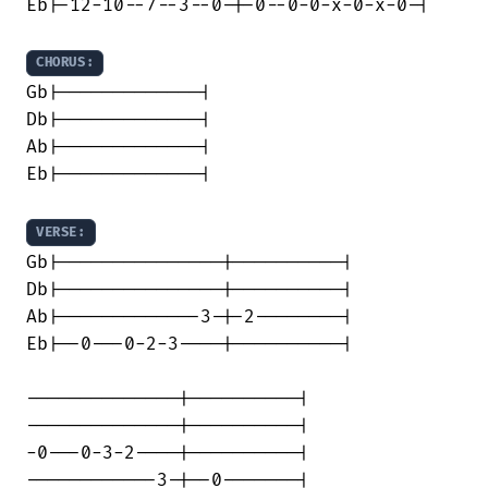
Eb|-12-10--7--3--0-|-0--0-0-x-0-x-0-|

CHORUS:
Gb|-------------|

Db|-------------|

Ab|-------------|

Eb|-------------|

VERSE:
Gb|---------------|----------|

Db|---------------|----------|

Ab|-------------3-|-2--------|

Eb|--0---0-2-3----|----------|

--------------|----------|

--------------|----------|

-0---0-3-2----|----------|

------------3-|--0-------|
