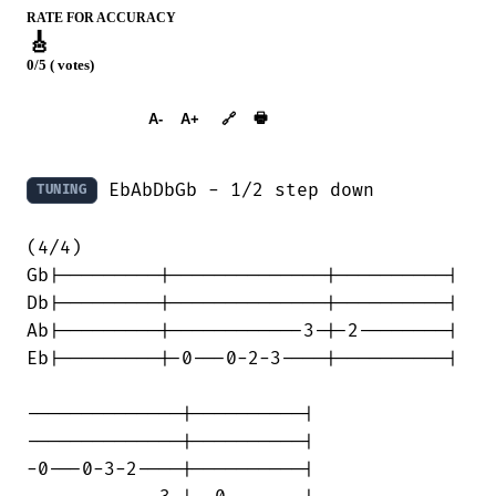
RATE FOR ACCURACY
🎸
0/5 ( votes)
➕︎ Songbook
🖶
A-
A+
🔗
 EbAbDbGb - 1/2 step down

TUNING
(4/4)

Gb|---------|--------------|----------|

Db|---------|--------------|----------|

Ab|---------|------------3-|-2--------|

Eb|---------|-0---0-2-3----|----------|

--------------|----------|

--------------|----------|

-0---0-3-2----|----------|
