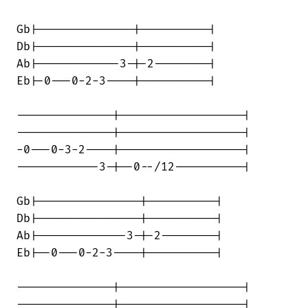
Gb|--------------|----------|

Db|--------------|----------|

Ab|------------3-|-2--------|

Eb|-0---0-2-3----|----------|

--------------|------------------|

--------------|------------------|

-0---0-3-2----|------------------|

------------3-|--0--/12----------|

Gb|---------------|----------|

Db|---------------|----------|

Ab|-------------3-|-2--------|

Eb|--0---0-2-3----|----------|

--------------|------------------|

--------------|------------------|
