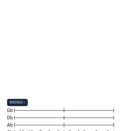
BRIDGE:
Gb|----------------|----------------|

Db|----------------|----------------|

Ab|----------------|----------------|
