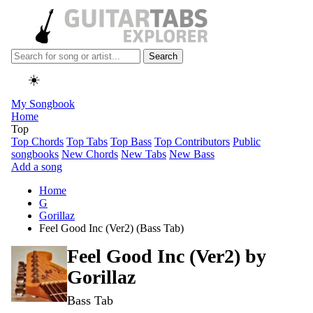
Search
☀️
My Songbook
Home
Top
Top Chords
Top Tabs
Top Bass
Top Contributors
Public
songbooks
New Chords
New Tabs
New Bass
Add a song
Home
G
Gorillaz
Feel Good Inc (Ver2) (Bass Tab)
Feel Good Inc (Ver2) by
Gorillaz
Bass Tab