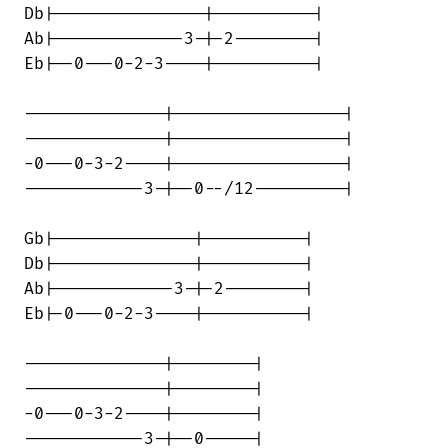
Db|---------------|----------|

Ab|-------------3-|-2--------|

Eb|--0---0-2-3----|----------|

--------------|-----------------|

--------------|-----------------|

-0---0-3-2----|-----------------|

------------3-|--0--/12---------|

Gb|--------------|----------|

Db|--------------|----------|

Ab|------------3-|-2--------|

Eb|-0---0-2-3----|----------|

--------------|--------|

--------------|--------|

-0---0-3-2----|--------|

------------3-|--0-----|
