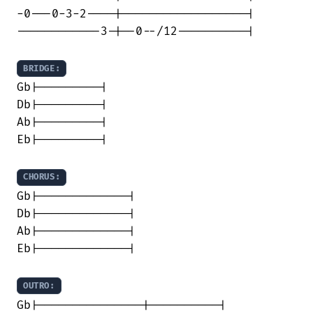
-0---0-3-2----|------------------|

------------3-|--0--/12----------|

BRIDGE:
Gb|---------|

Db|---------|

Ab|---------|

Eb|---------|

CHORUS:
Gb|-------------|

Db|-------------|

Ab|-------------|

Eb|-------------|

OUTRO:
Gb|---------------|----------|
