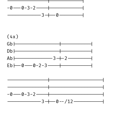
--------------|-----------|

-0---0-3-2----|-----------|

------------3-|--0--------|

(4x)

Gb|---------------|----------|

Db|---------------|----------|

Ab|-------------3-|-2--------|

Eb|--0---0-2-3----|----------|

--------------|------------------|

--------------|------------------|

-0---0-3-2----|------------------|

------------3-|--0--/12----------|