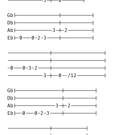
------------3-|--0-------|

Gb|--------------|----------|

Db|--------------|----------|

Ab|------------3-|-2--------|

Eb|-0---0-2-3----|----------|

--------------|-----------------|

--------------|-----------------|

-0---0-3-2----|-----------------|

------------3-|--0--/12---------|

Gb|---------------|----------|

Db|---------------|----------|

Ab|-------------3-|-2--------|

Eb|--0---0-2-3----|----------|

--------------|-----------|
