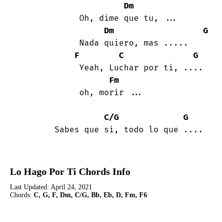
Dm
            Oh, dime que tu, ...

Dm
G
            Nada quiero, mas .....

F
C
G
            Yeah, Luchar por ti, ....

Fm
            oh, morir ...

C/G
G
       Sabes que si, todo lo que ....
Lo Hago Por Ti Chords Info
Last Updated:
April 24, 2021
Chords:
C, G, F, Dm, C/G, Bb, Eb, D, Fm, F6