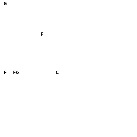
G
F
F
F6
C