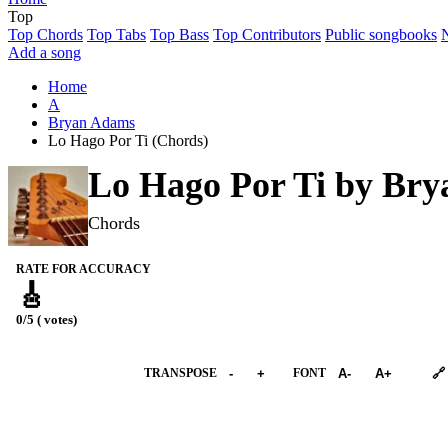
Top
Top Chords
Top Tabs
Top Bass
Top Contributors
Public songbooks
Add a song
Home
A
Bryan Adams
Lo Hago Por Ti (Chords)
Lo Hago Por Ti by
Bry
Chords
RATE FOR ACCURACY
🎸
0/5 ( votes)
➕︎ Songbook
TRANSPOSE
-
+
FONT
A-
A+
🔗