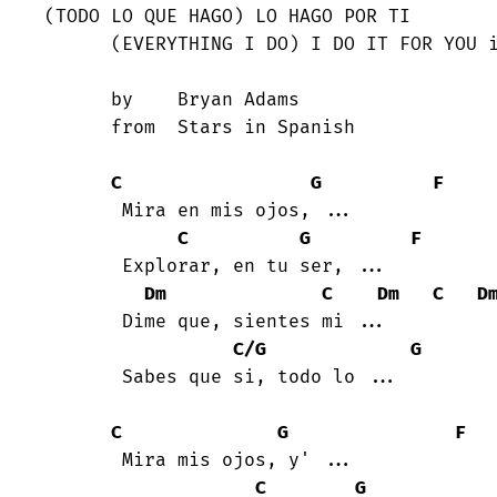
(TODO LO QUE HAGO) LO HAGO POR TI

      (EVERYTHING I DO) I DO IT FOR YOU in spanish

      by    Bryan Adams

      from  Stars in Spanish

C
G
F
       Mira en mis ojos, ...

C
G
F
       Explorar, en tu ser, ...

Dm
C
Dm
C
D
       Dime que, sientes mi ...

C/G
G
       Sabes que si, todo lo ...

C
G
F
       Mira mis ojos, y' ...

C
G