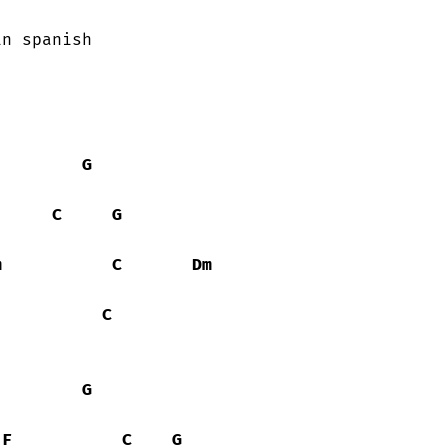
G
C
G
m
C
Dm
C
G
F
C
G