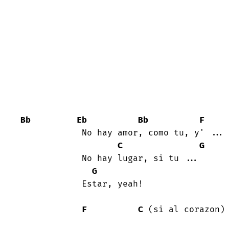
Bb
Eb
Bb
F
            No hay amor, como tu, y' ...

C
G
            No hay lugar, si tu ...

G
            Estar, yeah!

F
C
 (si al corazon)