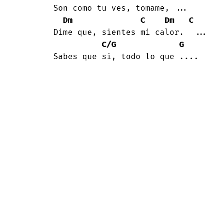
       Son como tu ves, tomame, ...

Dm
C
Dm
C
       Dime que, sientes mi calor.  ...

C/G
G
       Sabes que si, todo lo que ....