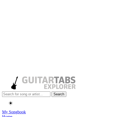
Search
☀️
My Songbook
Home