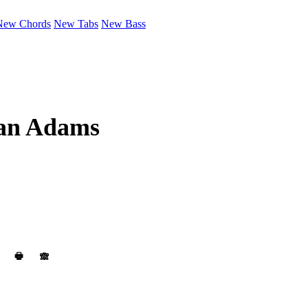
New Chords
New Tabs
New Bass
an Adams
🖶
🙈︎